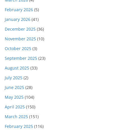
February 2026
(5)
January 2026
(41)
December 2025
(36)
November 2025
(10)
October 2025
(3)
September 2025
(23)
August 2025
(33)
July 2025
(2)
June 2025
(28)
May 2025
(104)
April 2025
(150)
March 2025
(151)
February 2025
(116)