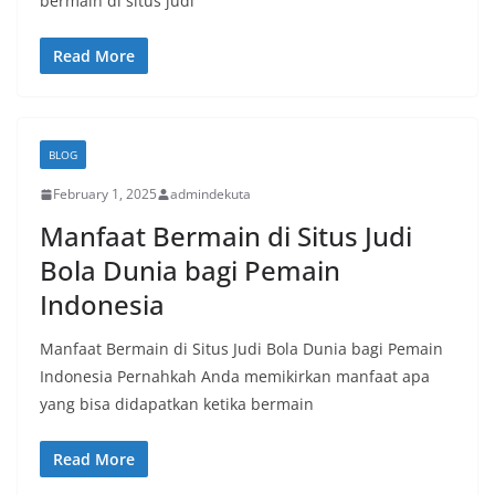
bermain di situs judi
Read More
BLOG
February 1, 2025
admindekuta
Manfaat Bermain di Situs Judi
Bola Dunia bagi Pemain
Indonesia
Manfaat Bermain di Situs Judi Bola Dunia bagi Pemain
Indonesia Pernahkah Anda memikirkan manfaat apa
yang bisa didapatkan ketika bermain
Read More