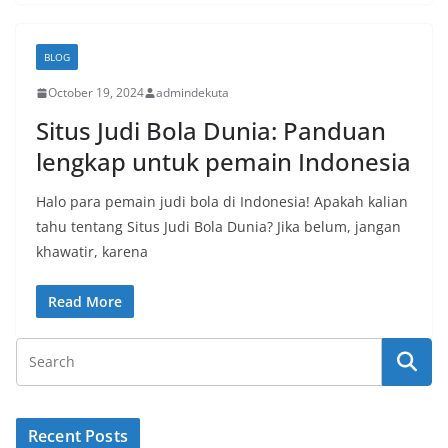
BLOG
October 19, 2024
admindekuta
Situs Judi Bola Dunia: Panduan
lengkap untuk pemain Indonesia
Halo para pemain judi bola di Indonesia! Apakah kalian
tahu tentang Situs Judi Bola Dunia? Jika belum, jangan
khawatir, karena
Read More
Recent Posts