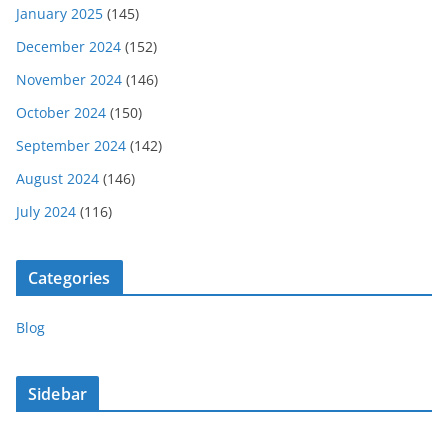
January 2025
(145)
December 2024
(152)
November 2024
(146)
October 2024
(150)
September 2024
(142)
August 2024
(146)
July 2024
(116)
Categories
Blog
Sidebar