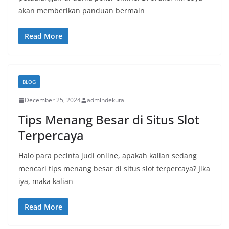
akan memberikan panduan bermain
Read More
BLOG
December 25, 2024
admindekuta
Tips Menang Besar di Situs Slot
Terpercaya
Halo para pecinta judi online, apakah kalian sedang
mencari tips menang besar di situs slot terpercaya? Jika
iya, maka kalian
Read More