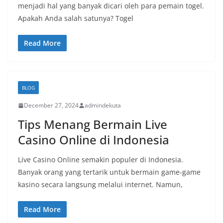
menjadi hal yang banyak dicari oleh para pemain togel.
Apakah Anda salah satunya? Togel
Read More
BLOG
December 27, 2024
admindekuta
Tips Menang Bermain Live
Casino Online di Indonesia
Live Casino Online semakin populer di Indonesia.
Banyak orang yang tertarik untuk bermain game-game
kasino secara langsung melalui internet. Namun,
Read More