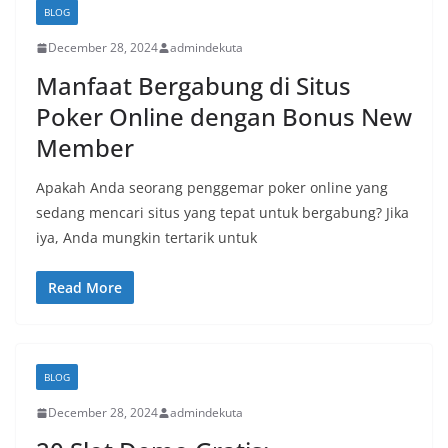
BLOG
December 28, 2024
admindekuta
Manfaat Bergabung di Situs
Poker Online dengan Bonus New
Member
Apakah Anda seorang penggemar poker online yang
sedang mencari situs yang tepat untuk bergabung? Jika
iya, Anda mungkin tertarik untuk
Read More
BLOG
December 28, 2024
admindekuta