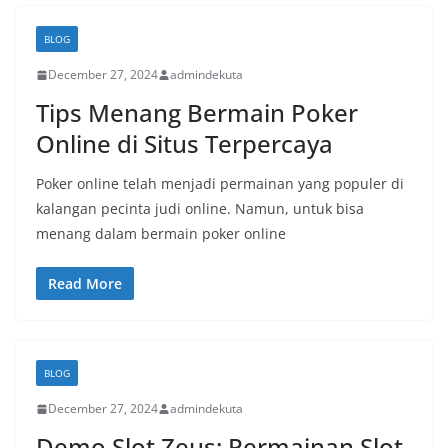
BLOG
December 27, 2024
admindekuta
Tips Menang Bermain Poker
Online di Situs Terpercaya
Poker online telah menjadi permainan yang populer di
kalangan pecinta judi online. Namun, untuk bisa
menang dalam bermain poker online
Read More
BLOG
December 27, 2024
admindekuta
Demo Slot Zeus: Permainan Slot