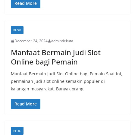
Read More
BLOG
December 24, 2024
admindekuta
Manfaat Bermain Judi Slot
Online bagi Pemain
Manfaat Bermain Judi Slot Online bagi Pemain Saat ini,
permainan judi slot online semakin populer di
kalangan masyarakat. Banyak orang
Read More
BLOG