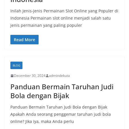
Inilah Jenis-jenis Permainan Slot Online yang Populer di
Indonesia Permainan slot online menjadi salah satu
jenis permainan yang paling populer
Read More
BLOG
December 30, 2024
admindekuta
Panduan Bermain Taruhan Judi
Bola dengan Bijak
Panduan Bermain Taruhan Judi Bola dengan Bijak
Apakah Anda seorang penggemar taruhan judi bola
online? Jika iya, maka Anda perlu