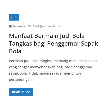
BLOG
December 28, 2024
admindekuta
Manfaat Bermain Judi Bola
Tangkas bagi Penggemar Sepak
Bola
Bermain judi bola tangkas memang menjadi aktivitas
yang sangat menyenangkan bagi para penggemar
sepak bola. Tidak hanya sekadar menonton
pertandingan,
Read More