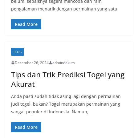
belum, sebaiknya segera mencoba dan raih
pengalaman menarik dengan permainan yang satu
Read More
BLOG
December 26, 2024
admindekuta
Tips dan Trik Prediksi Togel yang
Akurat
Anda pasti sudah tidak asing lagi dengan permainan
judi togel, bukan? Togel merupakan permainan yang
sangat populer di Indonesia. Namun,
Read More