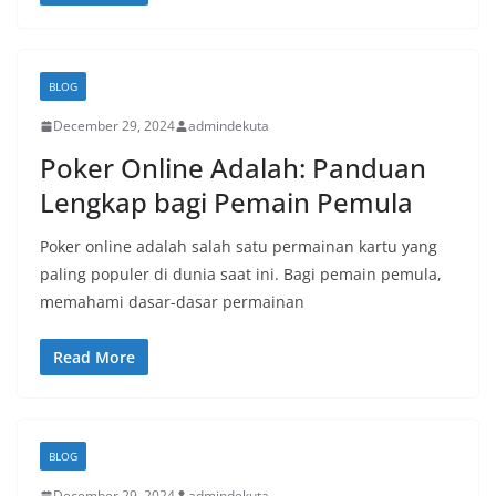
BLOG
December 29, 2024
admindekuta
Poker Online Adalah: Panduan
Lengkap bagi Pemain Pemula
Poker online adalah salah satu permainan kartu yang
paling populer di dunia saat ini. Bagi pemain pemula,
memahami dasar-dasar permainan
Read More
BLOG
December 29, 2024
admindekuta