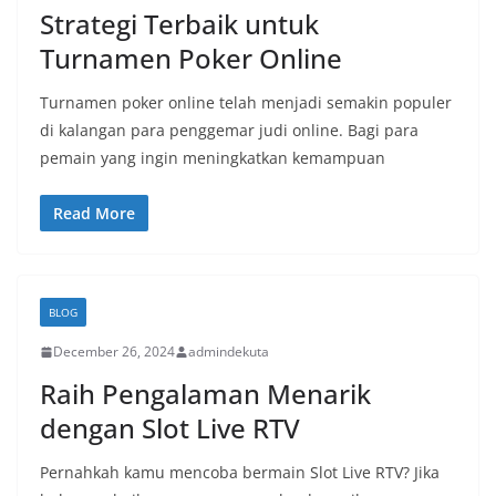
Strategi Terbaik untuk
Turnamen Poker Online
Turnamen poker online telah menjadi semakin populer
di kalangan para penggemar judi online. Bagi para
pemain yang ingin meningkatkan kemampuan
Read More
BLOG
December 26, 2024
admindekuta
Raih Pengalaman Menarik
dengan Slot Live RTV
Pernahkah kamu mencoba bermain Slot Live RTV? Jika