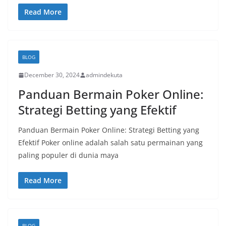
Read More
BLOG
December 30, 2024
admindekuta
Panduan Bermain Poker Online:
Strategi Betting yang Efektif
Panduan Bermain Poker Online: Strategi Betting yang
Efektif Poker online adalah salah satu permainan yang
paling populer di dunia maya
Read More
BLOG