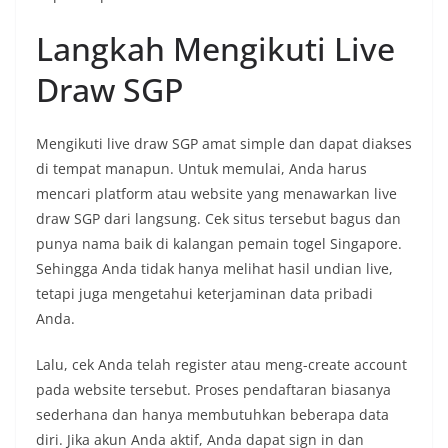
Langkah Mengikuti Live
Draw SGP
Mengikuti live draw SGP amat simple dan dapat diakses
di tempat manapun. Untuk memulai, Anda harus
mencari platform atau website yang menawarkan live
draw SGP dari langsung. Cek situs tersebut bagus dan
punya nama baik di kalangan pemain togel Singapore.
Sehingga Anda tidak hanya melihat hasil undian live,
tetapi juga mengetahui keterjaminan data pribadi
Anda.
Lalu, cek Anda telah register atau meng-create account
pada website tersebut. Proses pendaftaran biasanya
sederhana dan hanya membutuhkan beberapa data
diri. Jika akun Anda aktif, Anda dapat sign in dan