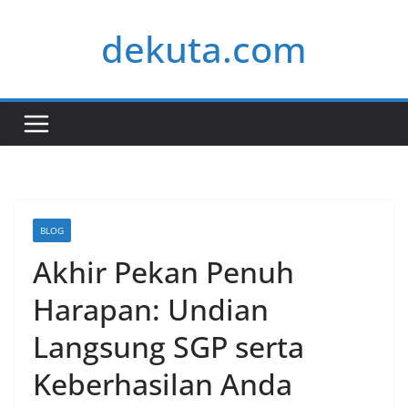
Skip
dekuta.com
to
content
BLOG
Akhir Pekan Penuh
Harapan: Undian
Langsung SGP serta
Keberhasilan Anda