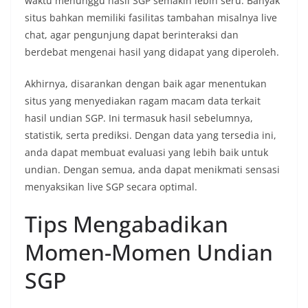
waktu menunggu hasil SGP semakin lebih seru. Banyak
situs bahkan memiliki fasilitas tambahan misalnya live
chat, agar pengunjung dapat berinteraksi dan
berdebat mengenai hasil yang didapat yang diperoleh.
Akhirnya, disarankan dengan baik agar menentukan
situs yang menyediakan ragam macam data terkait
hasil undian SGP. Ini termasuk hasil sebelumnya,
statistik, serta prediksi. Dengan data yang tersedia ini,
anda dapat membuat evaluasi yang lebih baik untuk
undian. Dengan semua, anda dapat menikmati sensasi
menyaksikan live SGP secara optimal.
Tips Mengabadikan
Momen-Momen Undian
SGP