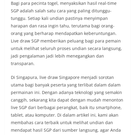
Bagi para pecinta togel, menyaksikan hasil real-time
SGP adalah salah satu cara yang paling ditunggu-
tunggu. Setiap kali undian pastinya menyimpan
harapan dan rasa ingin tahu, terutama bagi orang-
orang yang berharap mendapatkan keberuntungan.
Live draw SGP memberikan peluang bagi para pemain
untuk melihat seluruh proses undian secara langsung,
jadi pengalaman jadi lebih menegangkan dan
transparan.
Di Singapura, live draw Singapore menjadi sorotan
utama bagi banyak peserta yang terlibat dalam dalam
permainan ini. Dengan adanya teknologi yang semakin
canggih, sekarang kita dapat dengan mudah menonton
live SGP dari berbagai perangkat, baik itu smartphone,
tablet, atau komputer. Di dalam artikel ini, kami akan
membahas cara terbaik untuk melihat undian dan
mendapat hasil SGP dari sumber langsung, agar Anda