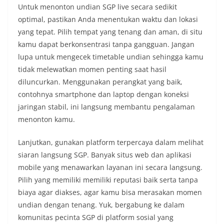
Untuk menonton undian SGP live secara sedikit
optimal, pastikan Anda menentukan waktu dan lokasi
yang tepat. Pilih tempat yang tenang dan aman, di situ
kamu dapat berkonsentrasi tanpa gangguan. Jangan
lupa untuk mengecek timetable undian sehingga kamu
tidak melewatkan momen penting saat hasil
diluncurkan. Menggunakan perangkat yang baik,
contohnya smartphone dan laptop dengan koneksi
jaringan stabil, ini langsung membantu pengalaman
menonton kamu.
Lanjutkan, gunakan platform terpercaya dalam melihat
siaran langsung SGP. Banyak situs web dan aplikasi
mobile yang menawarkan layanan ini secara langsung.
Pilih yang memiliki memiliki reputasi baik serta tanpa
biaya agar diakses, agar kamu bisa merasakan momen
undian dengan tenang. Yuk, bergabung ke dalam
komunitas pecinta SGP di platform sosial yang