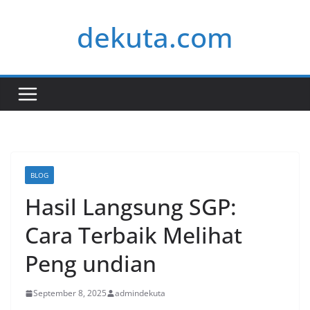
Skip
dekuta.com
to
content
BLOG
Hasil Langsung SGP:
Cara Terbaik Melihat
Peng undian
September 8, 2025
admindekuta