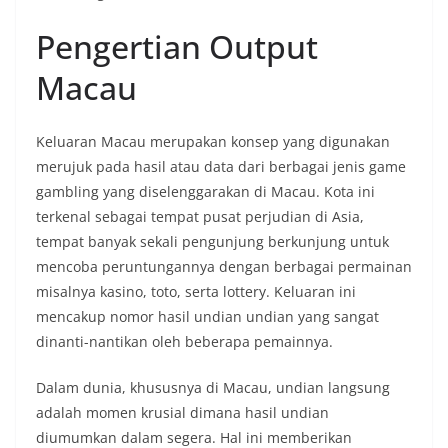
Pengertian Output
Macau
Keluaran Macau merupakan konsep yang digunakan
merujuk pada hasil atau data dari berbagai jenis game
gambling yang diselenggarakan di Macau. Kota ini
terkenal sebagai tempat pusat perjudian di Asia,
tempat banyak sekali pengunjung berkunjung untuk
mencoba peruntungannya dengan berbagai permainan
misalnya kasino, toto, serta lottery. Keluaran ini
mencakup nomor hasil undian undian yang sangat
dinanti-nantikan oleh beberapa pemainnya.
Dalam dunia, khususnya di Macau, undian langsung
adalah momen krusial dimana hasil undian
diumumkan dalam segera. Hal ini memberikan