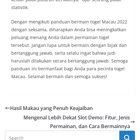
statistik.
Dengan mengikuti panduan bermain togel Macau 2022
dengan seksama, diharapkan Anda bisa meningkatkan
peluang menang Anda dalam permainan togel
tersebut. Jangan lupa untuk bermain dengan bijak dan
bertanggung jawab, serta selalu ingat bahwa judi
haruslah dilakukan secara bertanggung jawab. Semoga
panduan ini bermanfaat bagi Anda para pecinta togel
Macau. Selamat bermain dan semoga sukses!
Hasil Makau yang Penuh Keajaiban
Mengenal Lebih Dekat Slot Demo: Fitur, Jenis
Permainan, dan Cara Bermainnya