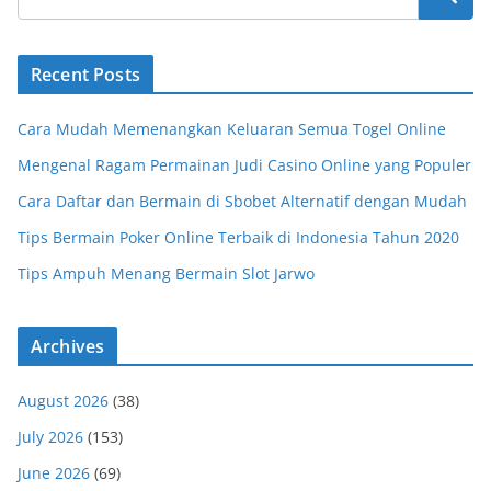
Recent Posts
Cara Mudah Memenangkan Keluaran Semua Togel Online
Mengenal Ragam Permainan Judi Casino Online yang Populer
Cara Daftar dan Bermain di Sbobet Alternatif dengan Mudah
Tips Bermain Poker Online Terbaik di Indonesia Tahun 2020
Tips Ampuh Menang Bermain Slot Jarwo
Archives
August 2026
(38)
July 2026
(153)
June 2026
(69)