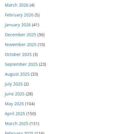
March 2026
(4)
February 2026
(5)
January 2026
(41)
December 2025
(36)
November 2025
(10)
October 2025
(3)
September 2025
(23)
August 2025
(33)
July 2025
(2)
June 2025
(28)
May 2025
(104)
April 2025
(150)
March 2025
(151)
February 2025
(116)