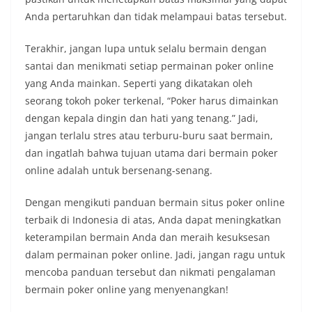
Anda pertaruhkan dan tidak melampaui batas tersebut.
Terakhir, jangan lupa untuk selalu bermain dengan
santai dan menikmati setiap permainan poker online
yang Anda mainkan. Seperti yang dikatakan oleh
seorang tokoh poker terkenal, “Poker harus dimainkan
dengan kepala dingin dan hati yang tenang.” Jadi,
jangan terlalu stres atau terburu-buru saat bermain,
dan ingatlah bahwa tujuan utama dari bermain poker
online adalah untuk bersenang-senang.
Dengan mengikuti panduan bermain situs poker online
terbaik di Indonesia di atas, Anda dapat meningkatkan
keterampilan bermain Anda dan meraih kesuksesan
dalam permainan poker online. Jadi, jangan ragu untuk
mencoba panduan tersebut dan nikmati pengalaman
bermain poker online yang menyenangkan!