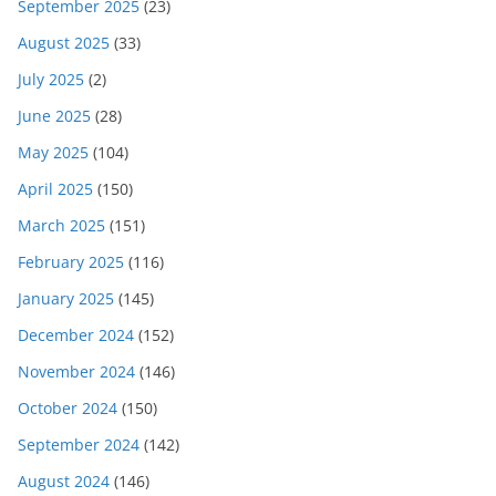
September 2025
(23)
August 2025
(33)
July 2025
(2)
June 2025
(28)
May 2025
(104)
April 2025
(150)
March 2025
(151)
February 2025
(116)
January 2025
(145)
December 2024
(152)
November 2024
(146)
October 2024
(150)
September 2024
(142)
August 2024
(146)