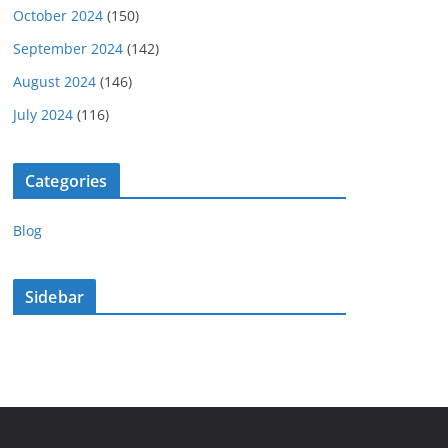
October 2024
(150)
September 2024
(142)
August 2024
(146)
July 2024
(116)
Categories
Blog
Sidebar