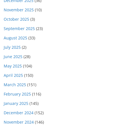
December 2025
(36)
November 2025
(10)
October 2025
(3)
September 2025
(23)
August 2025
(33)
July 2025
(2)
June 2025
(28)
May 2025
(104)
April 2025
(150)
March 2025
(151)
February 2025
(116)
January 2025
(145)
December 2024
(152)
November 2024
(146)