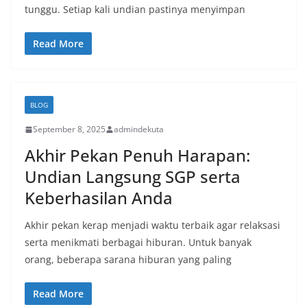
tunggu. Setiap kali undian pastinya menyimpan
Read More
BLOG
September 8, 2025
admindekuta
Akhir Pekan Penuh Harapan:
Undian Langsung SGP serta
Keberhasilan Anda
Akhir pekan kerap menjadi waktu terbaik agar relaksasi
serta menikmati berbagai hiburan. Untuk banyak
orang, beberapa sarana hiburan yang paling
Read More