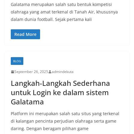
Galatama merupakan salah satu bentuk kompetisi
olahraga yang amat terkenal di Tanah Air, khususnya
dalam dunia football. Sejak pertama kali
Read More
BLOG
September 26, 2025
admindekuta
Langkah-Langkah Sederhana
untuk Login ke dalam sistem
Galatama
Platform ini merupakan salah satu situs yang terkenal
di kalangan pencinta perjudian olahraga serta game
daring. Dengan beragam pilihan game