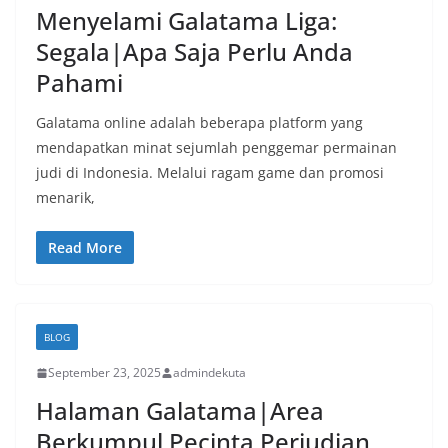
Menyelami Galatama Liga:
Segala|Apa Saja Perlu Anda
Pahami
Galatama online adalah beberapa platform yang
mendapatkan minat sejumlah penggemar permainan
judi di Indonesia. Melalui ragam game dan promosi
menarik,
Read More
BLOG
September 23, 2025
admindekuta
Halaman Galatama|Area
Berkumpul Pecinta Perjudian