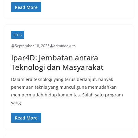
Read More
BLOG
September 18, 2025
admindekuta
Ipar4D: Jembatan antara
Teknologi dan Masyarakat
Dalam era teknologi yang terus berlanjut, banyak
penemuan teknis yang muncul guna memudahkan
mempermudah hidup komunitas. Salah satu program
yang
Read More