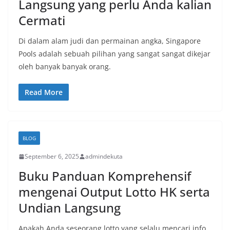
Langsung yang perlu Anda kalian
Cermati
Di dalam alam judi dan permainan angka, Singapore
Pools adalah sebuah pilihan yang sangat sangat dikejar
oleh banyak banyak orang.
Read More
BLOG
September 6, 2025
admindekuta
Buku Panduan Komprehensif
mengenai Output Lotto HK serta
Undian Langsung
Apakah Anda seseorang lotto yang selalu mencari info