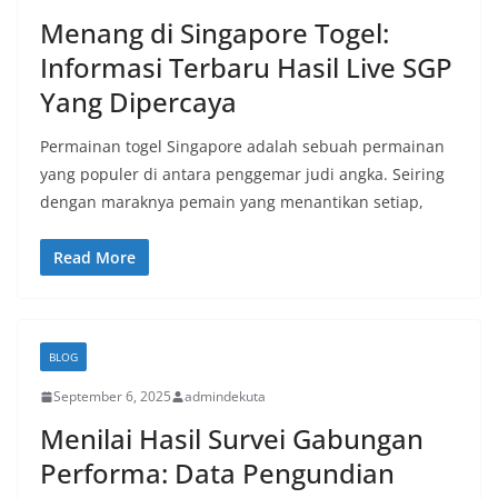
Menang di Singapore Togel:
Informasi Terbaru Hasil Live SGP
Yang Dipercaya
Permainan togel Singapore adalah sebuah permainan
yang populer di antara penggemar judi angka. Seiring
dengan maraknya pemain yang menantikan setiap,
Read More
BLOG
September 6, 2025
admindekuta
Menilai Hasil Survei Gabungan
Performa: Data Pengundian