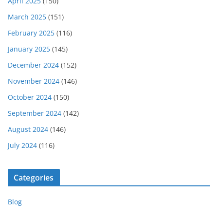
April 2025
(150)
March 2025
(151)
February 2025
(116)
January 2025
(145)
December 2024
(152)
November 2024
(146)
October 2024
(150)
September 2024
(142)
August 2024
(146)
July 2024
(116)
Categories
Blog