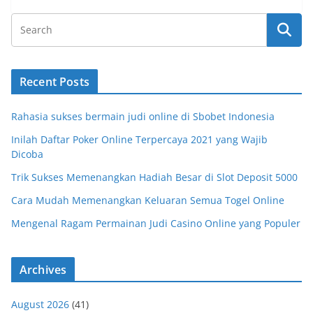
Recent Posts
Rahasia sukses bermain judi online di Sbobet Indonesia
Inilah Daftar Poker Online Terpercaya 2021 yang Wajib
Dicoba
Trik Sukses Memenangkan Hadiah Besar di Slot Deposit 5000
Cara Mudah Memenangkan Keluaran Semua Togel Online
Mengenal Ragam Permainan Judi Casino Online yang Populer
Archives
August 2026
(41)