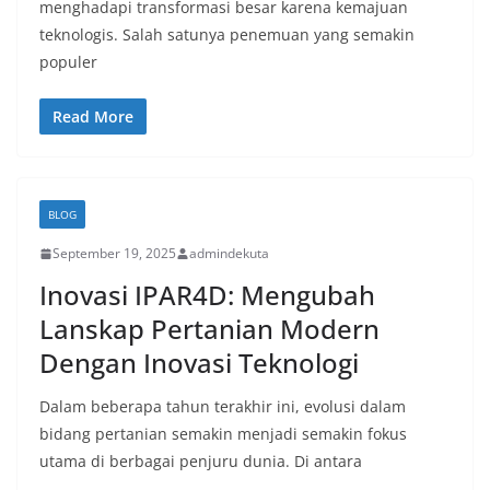
menghadapi transformasi besar karena kemajuan
teknologis. Salah satunya penemuan yang semakin
populer
Read More
BLOG
September 19, 2025
admindekuta
Inovasi IPAR4D: Mengubah
Lanskap Pertanian Modern
Dengan Inovasi Teknologi
Dalam beberapa tahun terakhir ini, evolusi dalam
bidang pertanian semakin menjadi semakin fokus
utama di berbagai penjuru dunia. Di antara