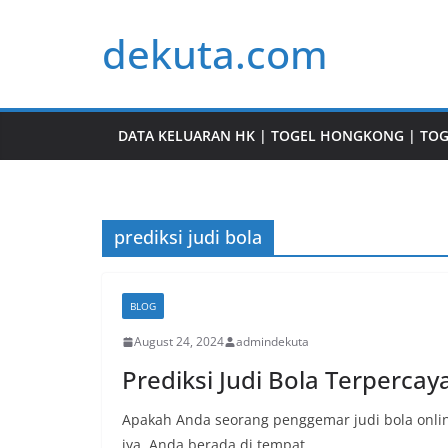
Skip
dekuta.com
to
content
DATA KELUARAN HK | TOGEL HONGKONG | TOGE
prediksi judi bola
BLOG
August 24, 2024
admindekuta
Prediksi Judi Bola Terpercaya
Apakah Anda seorang penggemar judi bola online
iya, Anda berada di tempat