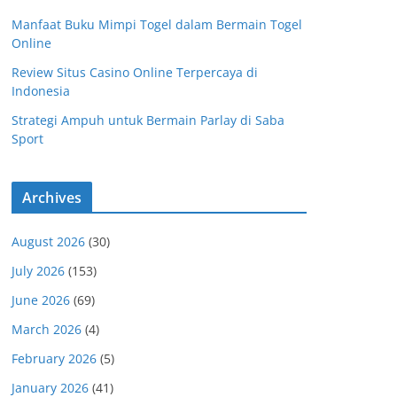
Manfaat Buku Mimpi Togel dalam Bermain Togel
Online
Review Situs Casino Online Terpercaya di
Indonesia
Strategi Ampuh untuk Bermain Parlay di Saba
Sport
Archives
August 2026
(30)
July 2026
(153)
June 2026
(69)
March 2026
(4)
February 2026
(5)
January 2026
(41)