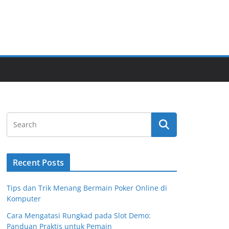
Recent Posts
Tips dan Trik Menang Bermain Poker Online di
Komputer
Cara Mengatasi Rungkad pada Slot Demo:
Panduan Praktis untuk Pemain