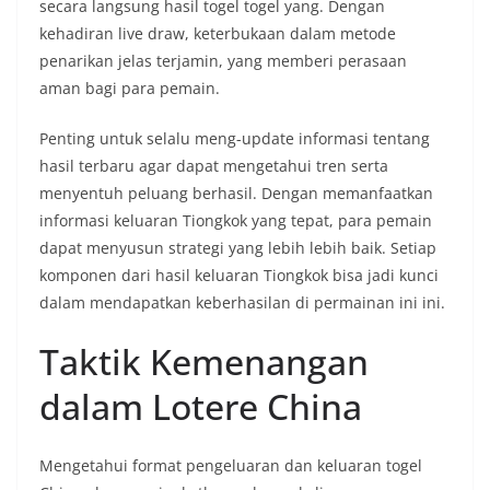
secara langsung hasil togel togel yang. Dengan
kehadiran live draw, keterbukaan dalam metode
penarikan jelas terjamin, yang memberi perasaan
aman bagi para pemain.
Penting untuk selalu meng-update informasi tentang
hasil terbaru agar dapat mengetahui tren serta
menyentuh peluang berhasil. Dengan memanfaatkan
informasi keluaran Tiongkok yang tepat, para pemain
dapat menyusun strategi yang lebih lebih baik. Setiap
komponen dari hasil keluaran Tiongkok bisa jadi kunci
dalam mendapatkan keberhasilan di permainan ini ini.
Taktik Kemenangan
dalam Lotere China
Mengetahui format pengeluaran dan keluaran togel