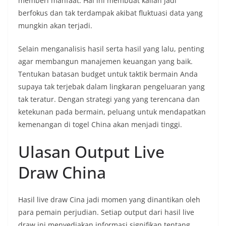
memberi manfaat. Hal ini membuat kalian jadi
berfokus dan tak terdampak akibat fluktuasi data yang
mungkin akan terjadi.
Selain menganalisis hasil serta hasil yang lalu, penting
agar membangun manajemen keuangan yang baik.
Tentukan batasan budget untuk taktik bermain Anda
supaya tak terjebak dalam lingkaran pengeluaran yang
tak teratur. Dengan strategi yang yang terencana dan
ketekunan pada bermain, peluang untuk mendapatkan
kemenangan di togel China akan menjadi tinggi.
Ulasan Output Live
Draw China
Hasil live draw Cina jadi momen yang dinantikan oleh
para pemain perjudian. Setiap output dari hasil live
draw ini menyediakan informasi signifikan tentang