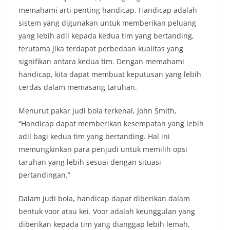
memahami arti penting handicap. Handicap adalah
sistem yang digunakan untuk memberikan peluang
yang lebih adil kepada kedua tim yang bertanding,
terutama jika terdapat perbedaan kualitas yang
signifikan antara kedua tim. Dengan memahami
handicap, kita dapat membuat keputusan yang lebih
cerdas dalam memasang taruhan.
Menurut pakar judi bola terkenal, John Smith,
“Handicap dapat memberikan kesempatan yang lebih
adil bagi kedua tim yang bertanding. Hal ini
memungkinkan para penjudi untuk memilih opsi
taruhan yang lebih sesuai dengan situasi
pertandingan.”
Dalam judi bola, handicap dapat diberikan dalam
bentuk voor atau kei. Voor adalah keunggulan yang
diberikan kepada tim yang dianggap lebih lemah,