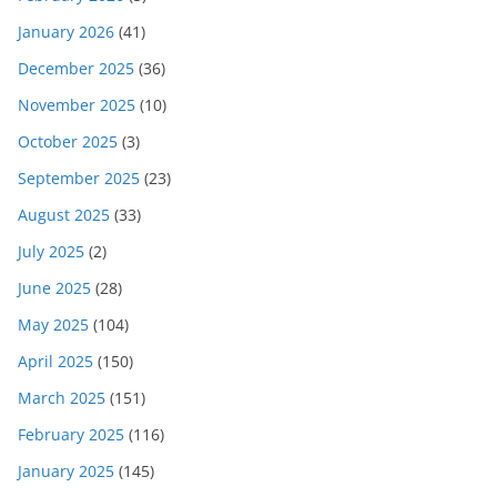
January 2026
(41)
December 2025
(36)
November 2025
(10)
October 2025
(3)
September 2025
(23)
August 2025
(33)
July 2025
(2)
June 2025
(28)
May 2025
(104)
April 2025
(150)
March 2025
(151)
February 2025
(116)
January 2025
(145)