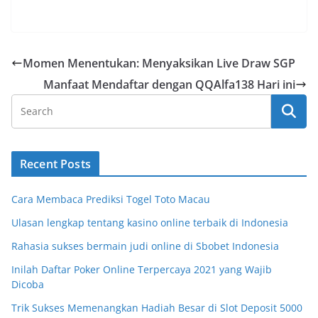
Momen Menentukan: Menyaksikan Live Draw SGP
Manfaat Mendaftar dengan QQAlfa138 Hari ini
Recent Posts
Cara Membaca Prediksi Togel Toto Macau
Ulasan lengkap tentang kasino online terbaik di Indonesia
Rahasia sukses bermain judi online di Sbobet Indonesia
Inilah Daftar Poker Online Terpercaya 2021 yang Wajib
Dicoba
Trik Sukses Memenangkan Hadiah Besar di Slot Deposit 5000