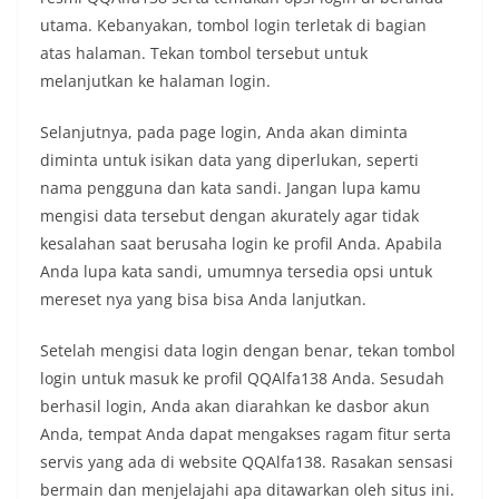
utama. Kebanyakan, tombol login terletak di bagian
atas halaman. Tekan tombol tersebut untuk
melanjutkan ke halaman login.
Selanjutnya, pada page login, Anda akan diminta
diminta untuk isikan data yang diperlukan, seperti
nama pengguna dan kata sandi. Jangan lupa kamu
mengisi data tersebut dengan akurately agar tidak
kesalahan saat berusaha login ke profil Anda. Apabila
Anda lupa kata sandi, umumnya tersedia opsi untuk
mereset nya yang bisa bisa Anda lanjutkan.
Setelah mengisi data login dengan benar, tekan tombol
login untuk masuk ke profil QQAlfa138 Anda. Sesudah
berhasil login, Anda akan diarahkan ke dasbor akun
Anda, tempat Anda dapat mengakses ragam fitur serta
servis yang ada di website QQAlfa138. Rasakan sensasi
bermain dan menjelajahi apa ditawarkan oleh situs ini.