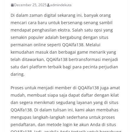
December 25, 2025
admindekuta
Di dalam zaman digital sekarang ini, banyak orang
mencari cara baru untuk bersenang-senang sambil
mendapat penghasilan ekstra. Salah satu opsi yang
semakin populer adalah bergabung dengan situs
permainan online seperti QQAlfa138. Melalui
kemudahan masuk dan berbagai game menarik yang
telah ditawarkan, QQAlfa138 bertransformasi menjadi
satu dari platform terbaik bagi para pecinta perjudian
daring.
Proses untuk menjadi member di QQAlfa138 juga amat
mudah, membuat siapa saja dapat daftar dengan kilat
dan segera menikmati segudang layanan yang di situs
QQAlfa138. Di dalam tulisan ini, kami akan membahas
mengupas langkah-langkah sederhana untuk proses
pendaftaran, dan metode login ke akun Anda di situs
QQAlfa138. Jadi, apabila Anda tertarik untuk bergabung