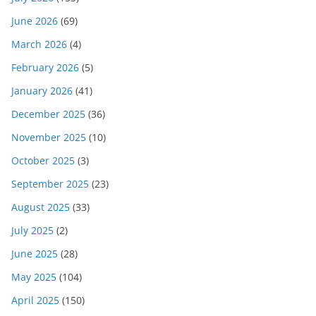
June 2026
(69)
March 2026
(4)
February 2026
(5)
January 2026
(41)
December 2025
(36)
November 2025
(10)
October 2025
(3)
September 2025
(23)
August 2025
(33)
July 2025
(2)
June 2025
(28)
May 2025
(104)
April 2025
(150)