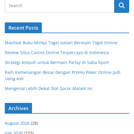
Recent Posts
Manfaat Buku Mimpi Togel dalam Bermain Togel Online
Review Situs Casino Online Terpercaya di Indonesia
Strategi Ampuh untuk Bermain Parlay di Saba Sport
Raih Kemenangan Besar dengan Promo Poker Online Judi
Uang Asli
Mengenal Lebih Dekat Slot Gacor Malam Ini
Archives
August 2026
(28)
July 2026
(153)