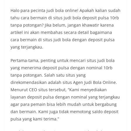
Halo para pecinta judi bola online! Apakah kalian sudah
tahu cara bermain di situs judi bola deposit pulsa 10rb
tanpa potongan? Jika belum, jangan khawatir karena
artikel ini akan membahas secara detail bagaimana
cara bermain di situs judi bola dengan deposit pulsa
yang terjangkau.
Pertama-tama, penting untuk mencari situs judi bola
yang menerima deposit pulsa dengan nominal 10rb
tanpa potongan. Salah satu situs yang
direkomendasikan adalah situs Agen Judi Bola Online.
Menurut CEO situs tersebut, “Kami menyediakan
layanan deposit pulsa dengan nominal yang terjangkau
agar para pemain bisa lebih mudah untuk bergabung
dan bermain. Kami juga tidak memotong saldo deposit
pulsa yang kami terima.”