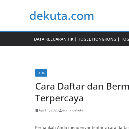
Skip
dekuta.com
to
content
DATA KELUARAN HK | TOGEL HONGKONG | TOGE
BLOG
Cara Daftar dan Berm
Terpercaya
April 1, 2025
admindekuta
Pernahkah Anda mendengar tentang cara daftar 