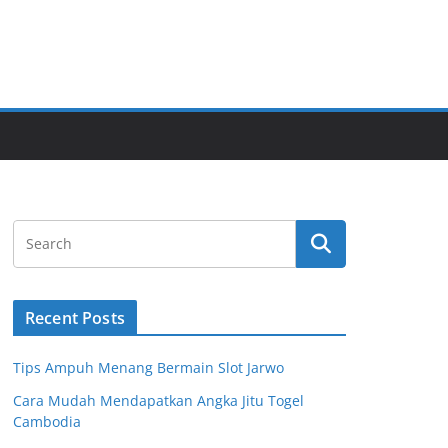
Recent Posts
Tips Ampuh Menang Bermain Slot Jarwo
Cara Mudah Mendapatkan Angka Jitu Togel
Cambodia