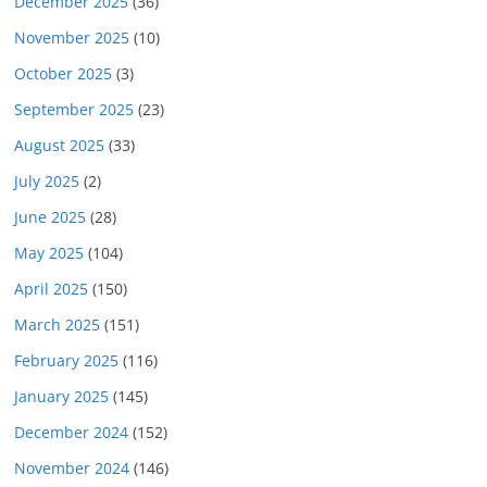
December 2025
(36)
November 2025
(10)
October 2025
(3)
September 2025
(23)
August 2025
(33)
July 2025
(2)
June 2025
(28)
May 2025
(104)
April 2025
(150)
March 2025
(151)
February 2025
(116)
January 2025
(145)
December 2024
(152)
November 2024
(146)