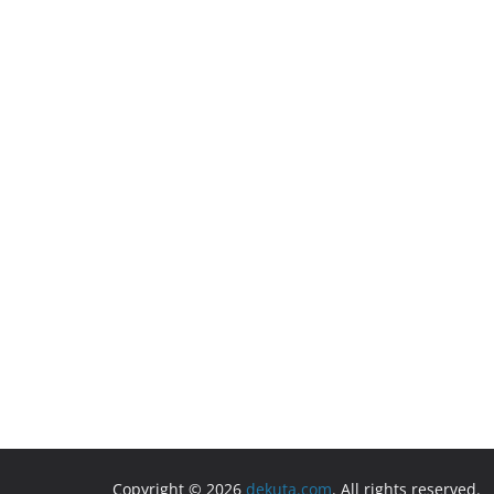
Copyright © 2026
dekuta.com
. All rights reserved.