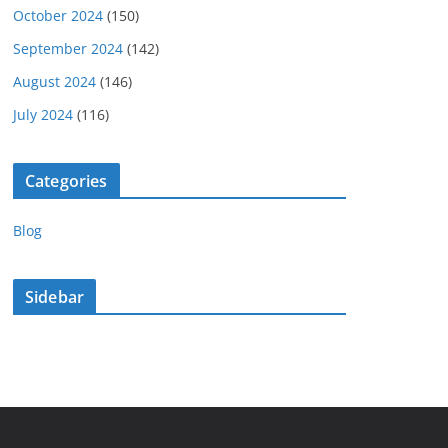
October 2024
(150)
September 2024
(142)
August 2024
(146)
July 2024
(116)
Categories
Blog
Sidebar