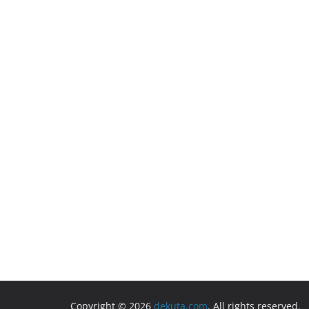
Copyright © 2026
dekuta.com
. All rights reserved.