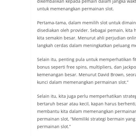
dikembalikan kepada pemain dalam jangka waktu 
untuk memenangkan permainan slot.
Pertama-tama, dalam memilih slot untuk dimain
disediakan oleh provider. Sebagai pemain, kita
kita semakin besar. Menurut ahli perjudian onli
langkah cerdas dalam meningkatkan peluang m
Selain itu, penting pula untuk memperhatikan fit
bonus seperti free spins, multipliers, dan jac
kemenangan besar. Menurut David Brown, seora
kunci dalam memenangkan permainan slot.”
Selain itu, kita juga perlu memperhatikan stra
bertaruh besar atau kecil, kapan harus berhent
membantu kita dalam memenangkan permainan sl
permainan slot, “Memiliki strategi bermain ya
permainan slot.”