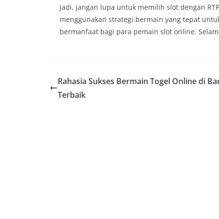
Jadi, jangan lupa untuk memilih slot dengan RT
menggunakan strategi bermain yang tepat untuk
bermanfaat bagi para pemain slot online. Sela
Rahasia Sukses Bermain Togel Online di Ba
Terbaik