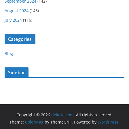
September 2024
(142)
August 2024
(146)
July 2024
(116)
Categories
Blog
Sidebar
Copyright © 2026
dekuta.com
. All rights reserved.
Theme:
ColorMag
by ThemeGrill. Powered by
WordPress
.