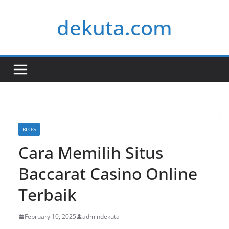
Skip
dekuta.com
to
content
BLOG
Cara Memilih Situs
Baccarat Casino Online
Terbaik
February 10, 2025
admindekuta