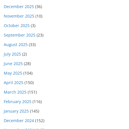
December 2025
(36)
November 2025
(10)
October 2025
(3)
September 2025
(23)
August 2025
(33)
July 2025
(2)
June 2025
(28)
May 2025
(104)
April 2025
(150)
March 2025
(151)
February 2025
(116)
January 2025
(145)
December 2024
(152)