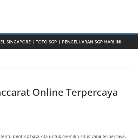
L SINGAPORE | TOTO SGP | PENGELUARAN SGP HARI INI
accarat Online Terpercaya
entu penting bagi kita untuk memilih situs yang terpercaya.