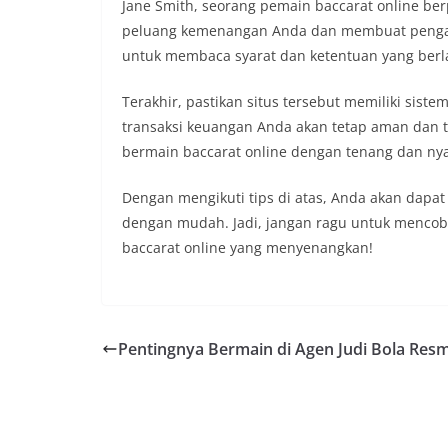
Jane Smith, seorang pemain baccarat online b
peluang kemenangan Anda dan membuat pengal
untuk membaca syarat dan ketentuan yang berla
Terakhir, pastikan situs tersebut memiliki sist
transaksi keuangan Anda akan tetap aman dan t
bermain baccarat online dengan tenang dan ny
Dengan mengikuti tips di atas, Anda akan dapat 
dengan mudah. Jadi, jangan ragu untuk menco
baccarat online yang menyenangkan!
Pentingnya Bermain di Agen Judi Bola Resm