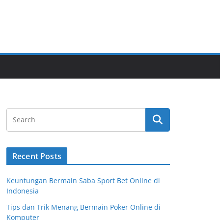
Recent Posts
Keuntungan Bermain Saba Sport Bet Online di
Indonesia
Tips dan Trik Menang Bermain Poker Online di
Komputer