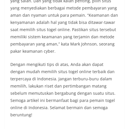
yang salah. Dan yang tidak kalah penting, pilih situs
yang menyediakan berbagai metode pembayaran yang
aman dan nyaman untuk para pemain. “Keamanan dan
kenyamanan adalah hal yang tidak bisa ditawar-tawar
saat memilih situs togel online. Pastikan situs tersebut
memiliki sistem keamanan yang terjamin dan metode
pembayaran yang aman,” kata Mark Johnson, seorang
pakar keamanan cyber.
Dengan mengikuti tips di atas, Anda akan dapat
dengan mudah memilih situs togel online terbaik dan
terpercaya di Indonesia. Jangan terburu-buru dalam
memilih, lakukan riset dan pertimbangan matang
sebelum memutuskan bergabung dengan suatu situs.
Semoga artikel ini bermanfaat bagi para pemain togel
online di Indonesia. Selamat bermain dan semoga
beruntung!