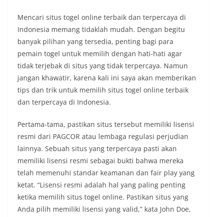
Mencari situs togel online terbaik dan terpercaya di
Indonesia memang tidaklah mudah. Dengan begitu
banyak pilihan yang tersedia, penting bagi para
pemain togel untuk memilih dengan hati-hati agar
tidak terjebak di situs yang tidak terpercaya. Namun
jangan khawatir, karena kali ini saya akan memberikan
tips dan trik untuk memilih situs togel online terbaik
dan terpercaya di Indonesia.
Pertama-tama, pastikan situs tersebut memiliki lisensi
resmi dari PAGCOR atau lembaga regulasi perjudian
lainnya. Sebuah situs yang terpercaya pasti akan
memiliki lisensi resmi sebagai bukti bahwa mereka
telah memenuhi standar keamanan dan fair play yang
ketat. “Lisensi resmi adalah hal yang paling penting
ketika memilih situs togel online. Pastikan situs yang
Anda pilih memiliki lisensi yang valid,” kata John Doe,