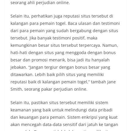
seorang ahli perjudian online.
Selain itu, perhatikan juga reputasi situs tersebut di
kalangan para pemain togel. Baca ulasan dan testimoni
dari para pemain yang sudah bergabung dengan situs
tersebut. Jika banyak testimoni positif, maka
kemungkinan besar situs tersebut terpercaya. Namun,
hati-hati dengan situs yang menggoda dengan bonus
besar dan promosi menarik, bisa jadi itu hanyalah
jebakan. “Jangan tergiur dengan bonus besar yang
ditawarkan. Lebih baik pilih situs yang memiliki
reputasi baik di kalangan pemain togel,” tambah Jane
Smith, seorang pakar perjudian online.
Selain itu, pastikan situs tersebut memiliki sistem
keamanan yang baik untuk melindungi data pribadi
dan keuangan para pemain. Sistem enkripsi yang kuat
akan mencegah data-data sensitif dari jatuh ke tangan