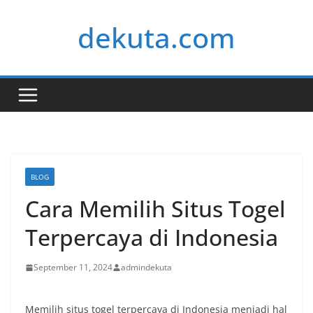
Skip
dekuta.com
to
content
BLOG
Cara Memilih Situs Togel
Terpercaya di Indonesia
September 11, 2024
admindekuta
Memilih situs togel terpercaya di Indonesia menjadi hal