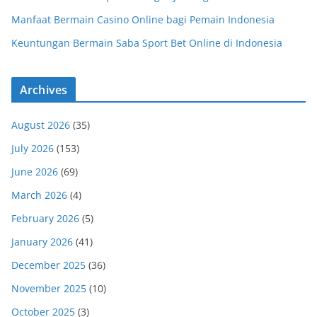
Manfaat Bermain Casino Online bagi Pemain Indonesia
Keuntungan Bermain Saba Sport Bet Online di Indonesia
Archives
August 2026
(35)
July 2026
(153)
June 2026
(69)
March 2026
(4)
February 2026
(5)
January 2026
(41)
December 2025
(36)
November 2025
(10)
October 2025
(3)