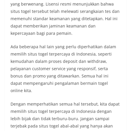
yang berwenang. Lisensi resmi menunjukkan bahwa
situs togel tersebut telah melewati serangkaian tes dan
memenuhi standar keamanan yang ditetapkan. Hal ini
dapat memberikan jaminan keamanan dan
kepercayaan bagi para pemain.
Ada beberapa hal lain yang perlu diperhatikan dalam
memilih situs togel terpercaya di Indonesia, seperti
kemudahan dalam proses deposit dan withdraw,
pelayanan customer service yang responsif, serta
bonus dan promo yang ditawarkan. Semua hal ini
dapat mempengaruhi pengalaman bermain togel
online kita.
Dengan memperhatikan semua hal tersebut, kita dapat
memilih situs togel terpercaya di Indonesia dengan
lebih bijak dan tidak terburu-buru. Jangan sampai
terjebak pada situs togel abal-abal yang hanya akan