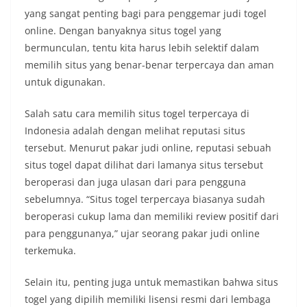
yang sangat penting bagi para penggemar judi togel
online. Dengan banyaknya situs togel yang
bermunculan, tentu kita harus lebih selektif dalam
memilih situs yang benar-benar terpercaya dan aman
untuk digunakan.
Salah satu cara memilih situs togel terpercaya di
Indonesia adalah dengan melihat reputasi situs
tersebut. Menurut pakar judi online, reputasi sebuah
situs togel dapat dilihat dari lamanya situs tersebut
beroperasi dan juga ulasan dari para pengguna
sebelumnya. “Situs togel terpercaya biasanya sudah
beroperasi cukup lama dan memiliki review positif dari
para penggunanya,” ujar seorang pakar judi online
terkemuka.
Selain itu, penting juga untuk memastikan bahwa situs
togel yang dipilih memiliki lisensi resmi dari lembaga