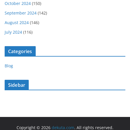
October 2024
(150)
September 2024
(142)
August 2024
(146)
July 2024
(116)
Categories
Blog
Sidebar
Copyright © 2026
dekuta.com
. All rights reserved.