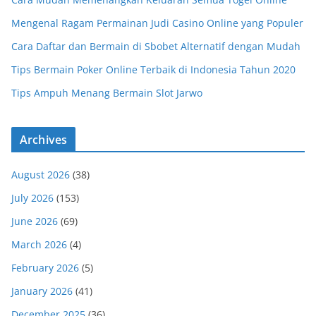
Mengenal Ragam Permainan Judi Casino Online yang Populer
Cara Daftar dan Bermain di Sbobet Alternatif dengan Mudah
Tips Bermain Poker Online Terbaik di Indonesia Tahun 2020
Tips Ampuh Menang Bermain Slot Jarwo
Archives
August 2026
(38)
July 2026
(153)
June 2026
(69)
March 2026
(4)
February 2026
(5)
January 2026
(41)
December 2025
(36)