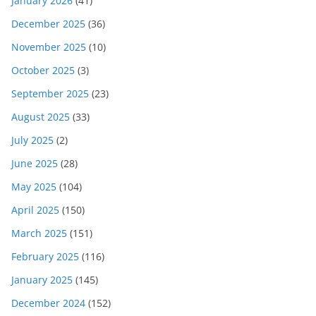
January 2026
(41)
December 2025
(36)
November 2025
(10)
October 2025
(3)
September 2025
(23)
August 2025
(33)
July 2025
(2)
June 2025
(28)
May 2025
(104)
April 2025
(150)
March 2025
(151)
February 2025
(116)
January 2025
(145)
December 2024
(152)