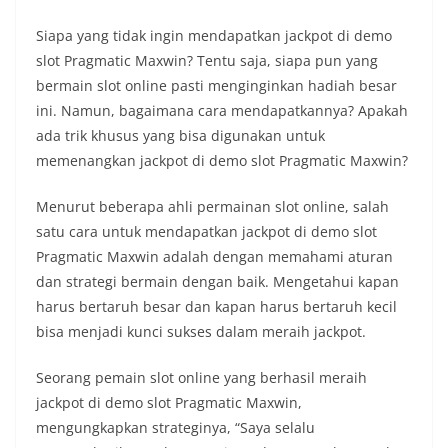
Siapa yang tidak ingin mendapatkan jackpot di demo
slot Pragmatic Maxwin? Tentu saja, siapa pun yang
bermain slot online pasti menginginkan hadiah besar
ini. Namun, bagaimana cara mendapatkannya? Apakah
ada trik khusus yang bisa digunakan untuk
memenangkan jackpot di demo slot Pragmatic Maxwin?
Menurut beberapa ahli permainan slot online, salah
satu cara untuk mendapatkan jackpot di demo slot
Pragmatic Maxwin adalah dengan memahami aturan
dan strategi bermain dengan baik. Mengetahui kapan
harus bertaruh besar dan kapan harus bertaruh kecil
bisa menjadi kunci sukses dalam meraih jackpot.
Seorang pemain slot online yang berhasil meraih
jackpot di demo slot Pragmatic Maxwin,
mengungkapkan strateginya, “Saya selalu