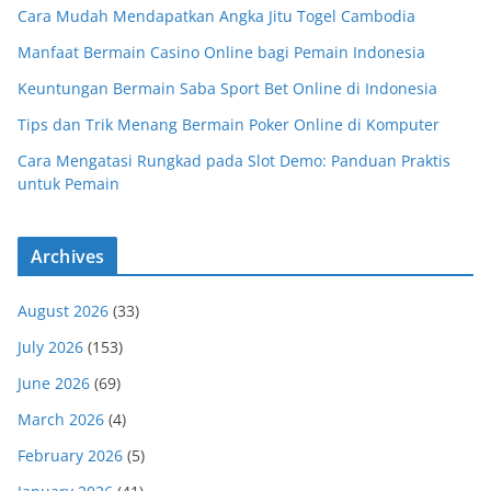
Cara Mudah Mendapatkan Angka Jitu Togel Cambodia
Manfaat Bermain Casino Online bagi Pemain Indonesia
Keuntungan Bermain Saba Sport Bet Online di Indonesia
Tips dan Trik Menang Bermain Poker Online di Komputer
Cara Mengatasi Rungkad pada Slot Demo: Panduan Praktis
untuk Pemain
Archives
August 2026
(33)
July 2026
(153)
June 2026
(69)
March 2026
(4)
February 2026
(5)