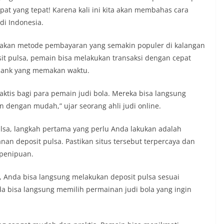
at yang tepat! Karena kali ini kita akan membahas cara
di Indonesia.
upakan metode pembayaran yang semakin populer di kalangan
it pulsa, pemain bisa melakukan transaksi dengan cepat
 bank yang memakan waktu.
ktis bagi para pemain judi bola. Mereka bisa langsung
 dengan mudah,” ujar seorang ahli judi online.
ulsa, langkah pertama yang perlu Anda lakukan adalah
nan deposit pulsa. Pastikan situs tersebut terpercaya dan
 penipuan.
, Anda bisa langsung melakukan deposit pulsa sesuai
da bisa langsung memilih permainan judi bola yang ingin