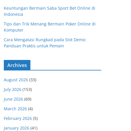
Keuntungan Bermain Saba Sport Bet Online di
Indonesia
Tips dan Trik Menang Bermain Poker Online di
Komputer
Cara Mengatasi Rungkad pada Slot Demo:
Panduan Praktis untuk Pemain
Archives
August 2026
(33)
July 2026
(153)
June 2026
(69)
March 2026
(4)
February 2026
(5)
January 2026
(41)