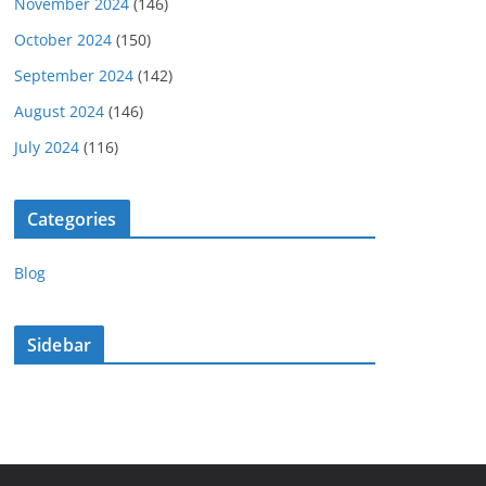
November 2024
(146)
October 2024
(150)
September 2024
(142)
August 2024
(146)
July 2024
(116)
Categories
Blog
Sidebar