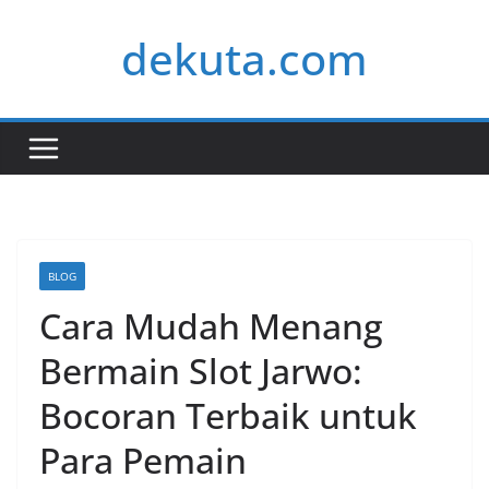
Skip
dekuta.com
to
content
BLOG
Cara Mudah Menang
Bermain Slot Jarwo:
Bocoran Terbaik untuk
Para Pemain