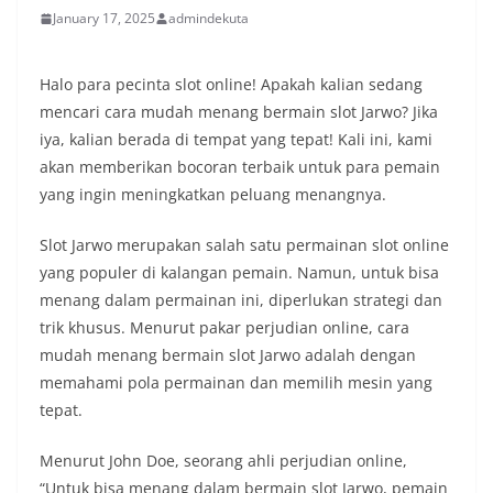
January 17, 2025
admindekuta
Halo para pecinta slot online! Apakah kalian sedang
mencari cara mudah menang bermain slot Jarwo? Jika
iya, kalian berada di tempat yang tepat! Kali ini, kami
akan memberikan bocoran terbaik untuk para pemain
yang ingin meningkatkan peluang menangnya.
Slot Jarwo merupakan salah satu permainan slot online
yang populer di kalangan pemain. Namun, untuk bisa
menang dalam permainan ini, diperlukan strategi dan
trik khusus. Menurut pakar perjudian online, cara
mudah menang bermain slot Jarwo adalah dengan
memahami pola permainan dan memilih mesin yang
tepat.
Menurut John Doe, seorang ahli perjudian online,
“Untuk bisa menang dalam bermain slot Jarwo, pemain