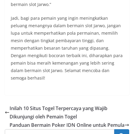
bermain slot Jarwo.”
Jadi, bagi para pemain yang ingin meningkatkan
peluang menangnya dalam bermain slot Jarwo, jangan
lupa untuk memperhatikan pola permainan, memilih
mesin dengan tingkat pembayaran tinggi, dan
memperhatikan besaran taruhan yang dipasang.
Dengan mengikuti bocoran terbaik ini, diharapkan para
pemain bisa meraih kemenangan yang lebih sering
dalam bermain slot Jarwo. Selamat mencoba dan
semoga berhasil!
Inilah 10 Situs Togel Terpercaya yang Wajib
Dikunjungi oleh Pemain Togel
Panduan Bermain Poker IDN Online untuk Pemula