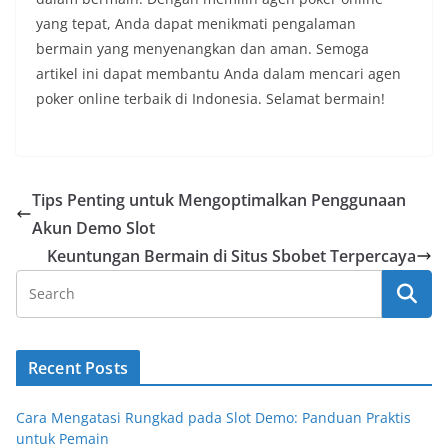
yang tepat, Anda dapat menikmati pengalaman
bermain yang menyenangkan dan aman. Semoga
artikel ini dapat membantu Anda dalam mencari agen
poker online terbaik di Indonesia. Selamat bermain!
Tips Penting untuk Mengoptimalkan Penggunaan
Akun Demo Slot
Keuntungan Bermain di Situs Sbobet Terpercaya
Recent Posts
Cara Mengatasi Rungkad pada Slot Demo: Panduan Praktis
untuk Pemain