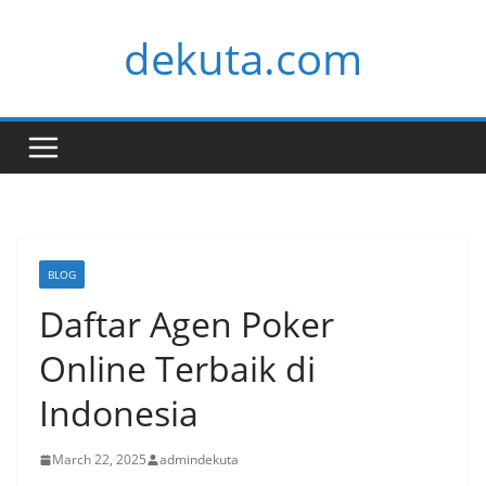
Skip
dekuta.com
to
content
BLOG
Daftar Agen Poker
Online Terbaik di
Indonesia
March 22, 2025
admindekuta