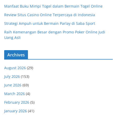
Manfaat Buku Mimpi Togel dalam Bermain Togel Online
Review Situs Casino Online Terpercaya di Indonesia
Strategi Ampuh untuk Bermain Parlay di Saba Sport
Raih Kemenangan Besar dengan Promo Poker Online Judi
Uang Asli
Archives
August 2026
(29)
July 2026
(153)
June 2026
(69)
March 2026
(4)
February 2026
(5)
January 2026
(41)