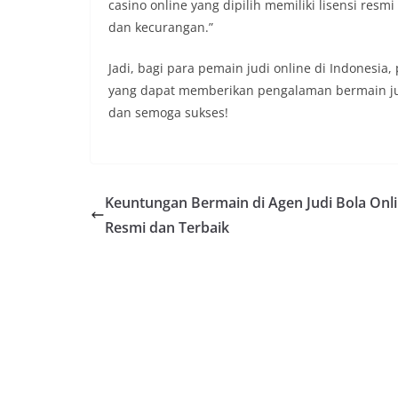
casino online yang dipilih memiliki lisensi res
dan kecurangan.”
Jadi, bagi para pemain judi online di Indonesia,
yang dapat memberikan pengalaman bermain ju
dan semoga sukses!
Keuntungan Bermain di Agen Judi Bola Onl
Resmi dan Terbaik