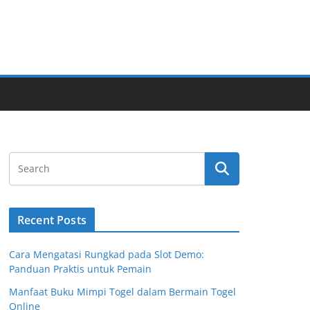
Recent Posts
Cara Mengatasi Rungkad pada Slot Demo:
Panduan Praktis untuk Pemain
Manfaat Buku Mimpi Togel dalam Bermain Togel
Online