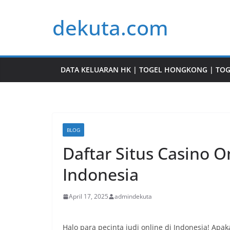
Skip
dekuta.com
to
content
DATA KELUARAN HK | TOGEL HONGKONG | TOGE
BLOG
Daftar Situs Casino 
Indonesia
April 17, 2025
admindekuta
Halo para pecinta judi online di Indonesia! Apak