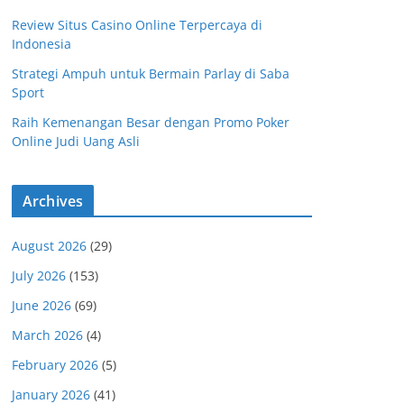
Review Situs Casino Online Terpercaya di
Indonesia
Strategi Ampuh untuk Bermain Parlay di Saba
Sport
Raih Kemenangan Besar dengan Promo Poker
Online Judi Uang Asli
Archives
August 2026
(29)
July 2026
(153)
June 2026
(69)
March 2026
(4)
February 2026
(5)
January 2026
(41)