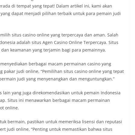
rada di tempat yang tepat! Dalam artikel ini, kami akan
yang dapat menjadi pilihan terbaik untuk para pemain judi
milih situs casino online yang terpercaya dan aman. Salah
ndonesia adalah situs Agen Casino Online Terpercaya. Situs
ik dan keamanan yang terjamin bagi para pemainnya.
arus menyediakan berbagai macam permainan casino yang
pakar judi online, “Pemilihan situs casino online yang tepat
 bermain judi yang menyenangkan dan menguntungkan.”
tus lain yang juga direkomendasikan untuk pemain Indonesia
gkap. Situs ini menawarkan berbagai macam permainan
ot online.
tuk bermain, pastikan untuk memeriksa lisensi dan reputasi
ert judi online, “Penting untuk memastikan bahwa situs