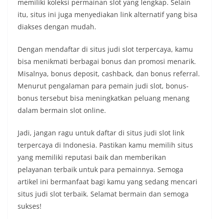
memiliki koleksi permainan slot yang lengkap. Selain
itu, situs ini juga menyediakan link alternatif yang bisa
diakses dengan mudah.
Dengan mendaftar di situs judi slot terpercaya, kamu
bisa menikmati berbagai bonus dan promosi menarik.
Misalnya, bonus deposit, cashback, dan bonus referral.
Menurut pengalaman para pemain judi slot, bonus-
bonus tersebut bisa meningkatkan peluang menang
dalam bermain slot online.
Jadi, jangan ragu untuk daftar di situs judi slot link
terpercaya di Indonesia. Pastikan kamu memilih situs
yang memiliki reputasi baik dan memberikan
pelayanan terbaik untuk para pemainnya. Semoga
artikel ini bermanfaat bagi kamu yang sedang mencari
situs judi slot terbaik. Selamat bermain dan semoga
sukses!