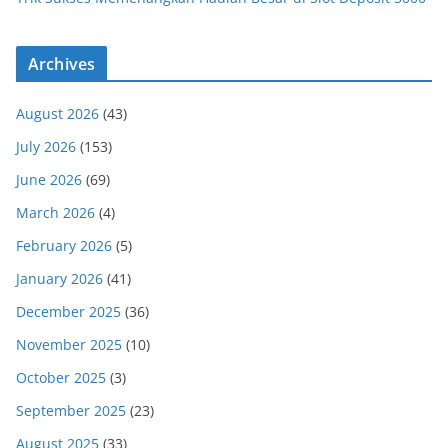
Archives
August 2026
(43)
July 2026
(153)
June 2026
(69)
March 2026
(4)
February 2026
(5)
January 2026
(41)
December 2025
(36)
November 2025
(10)
October 2025
(3)
September 2025
(23)
August 2025
(33)