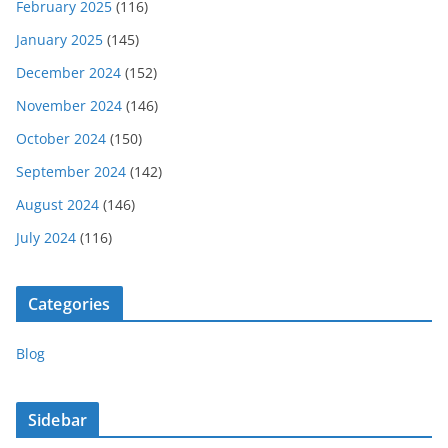
February 2025
(116)
January 2025
(145)
December 2024
(152)
November 2024
(146)
October 2024
(150)
September 2024
(142)
August 2024
(146)
July 2024
(116)
Categories
Blog
Sidebar