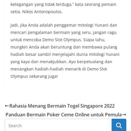
ketegangan yang tidak terduga,” kata seorang pemain
setia, Nikos Antonopoulos.
Jadi, jika Anda adalah penggemar mitologi Yunani dan
mencari pengalaman bermain yang seru, jangan ragu
untuk mencoba Demo Slot Olympus. Siapa tahu,
mungkin Anda akan beruntung dan membawa pulang
hadiah besar sambil menjelajahi dunia mitologi Yunani
yang kaya dan menakjubkan. Ayo berpetualang dan
menangkan hadiah-hadiah menarik di Demo Slot
Olympus sekarang juga!
Rahasia Menang Bermain Togel Singapore 2022
Panduan Bermain Poker Ceme Online untuk Pemula