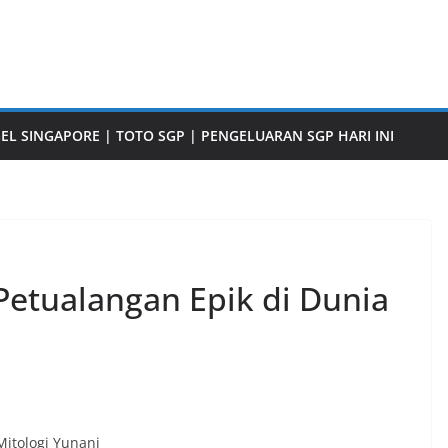
L SINGAPORE | TOTO SGP | PENGELUARAN SGP HARI INI
etualangan Epik di Dunia
Mitologi Yunani