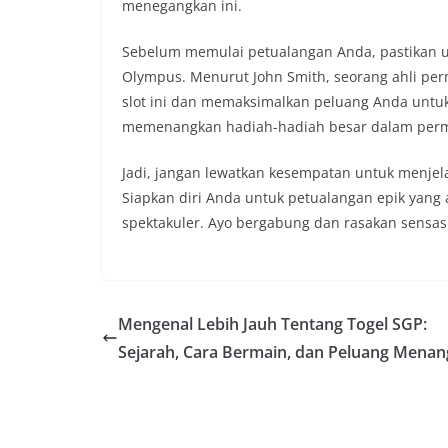
menegangkan ini.
Sebelum memulai petualangan Anda, pastikan 
Olympus. Menurut John Smith, seorang ahli per
slot ini dan memaksimalkan peluang Anda untuk
memenangkan hadiah-hadiah besar dalam perma
Jadi, jangan lewatkan kesempatan untuk menjela
Siapkan diri Anda untuk petualangan epik yan
spektakuler. Ayo bergabung dan rasakan sensasi 
Mengenal Lebih Jauh Tentang Togel SGP:
Sejarah, Cara Bermain, dan Peluang Menan