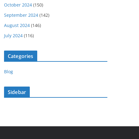
October 2024
(150)
September 2024
(142)
August 2024
(146)
July 2024
(116)
Categories
Blog
Sidebar