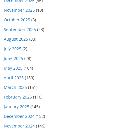
December 2025
(36)
November 2025
(10)
October 2025
(3)
September 2025
(23)
August 2025
(33)
July 2025
(2)
June 2025
(28)
May 2025
(104)
April 2025
(150)
March 2025
(151)
February 2025
(116)
January 2025
(145)
December 2024
(152)
November 2024
(146)