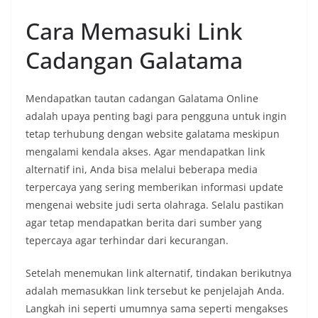
Cara Memasuki Link
Cadangan Galatama
Mendapatkan tautan cadangan Galatama Online
adalah upaya penting bagi para pengguna untuk ingin
tetap terhubung dengan website galatama meskipun
mengalami kendala akses. Agar mendapatkan link
alternatif ini, Anda bisa melalui beberapa media
terpercaya yang sering memberikan informasi update
mengenai website judi serta olahraga. Selalu pastikan
agar tetap mendapatkan berita dari sumber yang
tepercaya agar terhindar dari kecurangan.
Setelah menemukan link alternatif, tindakan berikutnya
adalah memasukkan link tersebut ke penjelajah Anda.
Langkah ini seperti umumnya sama seperti mengakses