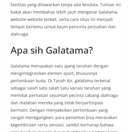
fasilitas yang ditawarkan tanpa ada kendala. Tulisan ini
bakal akan membahas lebih jauh mengenai Galatama,
website-website terkait, serta cara situs ini menjadi
tempat bertemu untuk kaum pencinta perjudian dan
olahraga.
Apa sih Galatama?
Galatama merupakan satu ajang taruhan dengan
mengintegrasikan elemen sport, khususnya
perlombaan kuda. Di Tanah Air, galatama terkenal
sebagai salah satu salah satu variasi taruhan yang
memikat perhatian sejumlah pecinta cabang olahraga
dan malahan mereka yang tidak berpartisipasi
bermain. Dengan menyaksikan perlombaan yang
sangat menegangkan, para penonton bisa merasakan
kegembiraan serta sensasi, sambil berharap bahwa