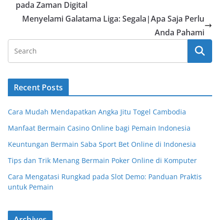
pada Zaman Digital
Menyelami Galatama Liga: Segala|Apa Saja Perlu
Anda Pahami
Recent Posts
Cara Mudah Mendapatkan Angka Jitu Togel Cambodia
Manfaat Bermain Casino Online bagi Pemain Indonesia
Keuntungan Bermain Saba Sport Bet Online di Indonesia
Tips dan Trik Menang Bermain Poker Online di Komputer
Cara Mengatasi Rungkad pada Slot Demo: Panduan Praktis
untuk Pemain
Archives