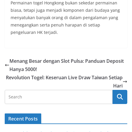
Permainan togel Hongkong bukan sekedar permainan
biasa, tetapi juga menjadi komponen dari budaya yang
menyatukan banyak orang di dalam pengalaman yang
menegangkan serta penuh harapan di setiap
pengeluaran HK terjadi.
Menang Besar dengan Slot Pulsa: Panduan Deposit
Hanya 5000!
Revolution Togel: Keseruan Live Draw Taiwan Setiap
Hari
Recent Posts