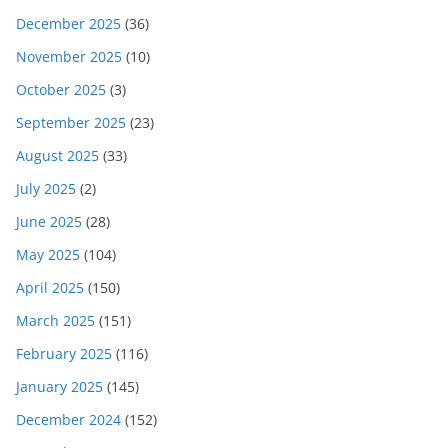
December 2025
(36)
November 2025
(10)
October 2025
(3)
September 2025
(23)
August 2025
(33)
July 2025
(2)
June 2025
(28)
May 2025
(104)
April 2025
(150)
March 2025
(151)
February 2025
(116)
January 2025
(145)
December 2024
(152)