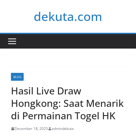
Skip
dekuta.com
to
content
BLOG
Hasil Live Draw
Hongkong: Saat Menarik
di Permainan Togel HK
December 18, 2025
admindekuta