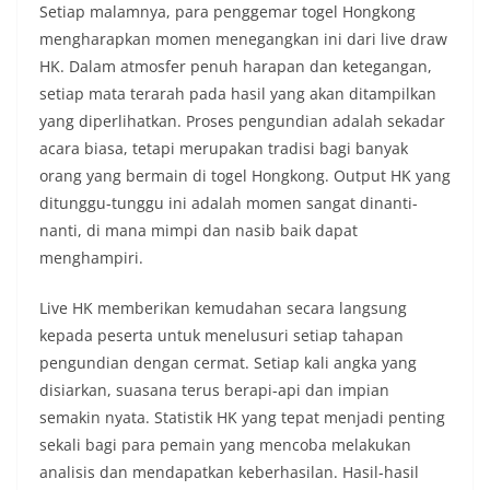
Setiap malamnya, para penggemar togel Hongkong
mengharapkan momen menegangkan ini dari live draw
HK. Dalam atmosfer penuh harapan dan ketegangan,
setiap mata terarah pada hasil yang akan ditampilkan
yang diperlihatkan. Proses pengundian adalah sekadar
acara biasa, tetapi merupakan tradisi bagi banyak
orang yang bermain di togel Hongkong. Output HK yang
ditunggu-tunggu ini adalah momen sangat dinanti-
nanti, di mana mimpi dan nasib baik dapat
menghampiri.
Live HK memberikan kemudahan secara langsung
kepada peserta untuk menelusuri setiap tahapan
pengundian dengan cermat. Setiap kali angka yang
disiarkan, suasana terus berapi-api dan impian
semakin nyata. Statistik HK yang tepat menjadi penting
sekali bagi para pemain yang mencoba melakukan
analisis dan mendapatkan keberhasilan. Hasil-hasil