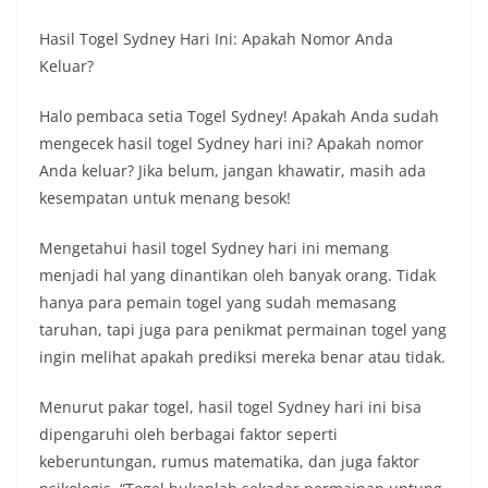
Hasil Togel Sydney Hari Ini: Apakah Nomor Anda
Keluar?
Halo pembaca setia Togel Sydney! Apakah Anda sudah
mengecek hasil togel Sydney hari ini? Apakah nomor
Anda keluar? Jika belum, jangan khawatir, masih ada
kesempatan untuk menang besok!
Mengetahui hasil togel Sydney hari ini memang
menjadi hal yang dinantikan oleh banyak orang. Tidak
hanya para pemain togel yang sudah memasang
taruhan, tapi juga para penikmat permainan togel yang
ingin melihat apakah prediksi mereka benar atau tidak.
Menurut pakar togel, hasil togel Sydney hari ini bisa
dipengaruhi oleh berbagai faktor seperti
keberuntungan, rumus matematika, dan juga faktor