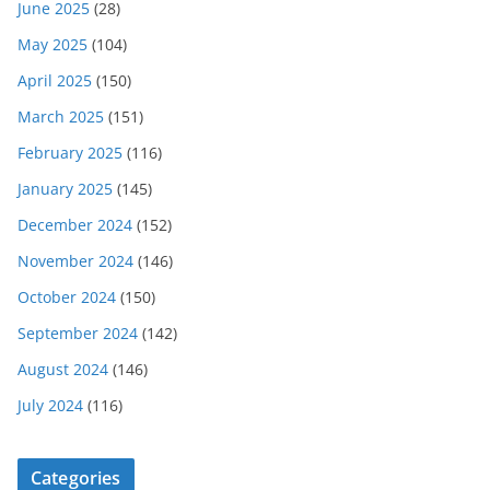
June 2025
(28)
May 2025
(104)
April 2025
(150)
March 2025
(151)
February 2025
(116)
January 2025
(145)
December 2024
(152)
November 2024
(146)
October 2024
(150)
September 2024
(142)
August 2024
(146)
July 2024
(116)
Categories