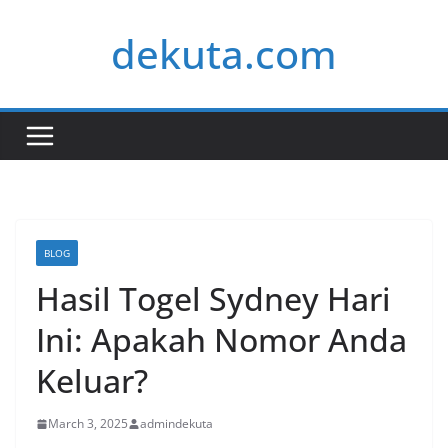
Skip
dekuta.com
to
content
BLOG
Hasil Togel Sydney Hari
Ini: Apakah Nomor Anda
Keluar?
March 3, 2025
admindekuta