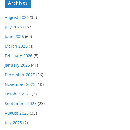
Archives
August 2026
(33)
July 2026
(153)
June 2026
(69)
March 2026
(4)
February 2026
(5)
January 2026
(41)
December 2025
(36)
November 2025
(10)
October 2025
(3)
September 2025
(23)
August 2025
(33)
July 2025
(2)