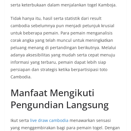
serta keterbukaan dalam menjalankan togel Kamboja.
Tidak hanya itu, hasil serta statistik dari result
cambodia sebelumnya pun menjadi petunjuk krusial
untuk beberapa pemain. Para pemain menganalisis
corak angka yang telah muncul untuk meningkatkan
peluang menang di pertandingan berikutnya. Melalui
adanya aksesibilitas yang mudah serta cepat menuju
informasi yang terbaru, pemain dapat lebih siap
persiapan dan strategis ketika berpartisipasi toto
Cambodia.
Manfaat Mengikuti
Pengundian Langsung
Ikut serta
live draw cambodia
menawarkan sensasi
yang menggembirakan bagi para pemain togel. Dengan