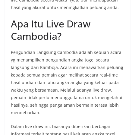
hasil yang akurat untuk meningkatkan peluang anda.
Apa Itu Live Draw
Cambodia?
Pengundian Langsung Cambodia adalah sebuah acara
yg menampilkan pengundian angka togel secara
langsung dari Kamboja. Acara ini menawarkan peluang
kepada semua pemain agar melihat secara real-time
hasil undian dan tahu angka-angka yang keluar pada
waktu yang bersamaan. Melalui adanya live draw,
pemain tidak perlu menunggu lama untuk mengetahui
hasilnya, sehingga pengalaman bermain terasa lebih
mendebarkan.
Dalam live draw ini, biasanya diberikan berbagai
informasi terkait tentang hasil keluaran angka togel,