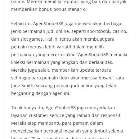
online. Mereka memiliki reputasi yang baik dan banyak
memberikan bonus-bonus menarik.”
Selain itu, AgenSbobet88 juga menyediakan berbagai
jenis permainan judi online, seperti sportsbook, casino,
dan slot games. Hal ini tentu akan membuat para
pemain merasa lebih variatif dalam memilih
permainan yang mereka sukai. “AgenSbobet88 memiliki
koleksi permainan yang lengkap dan berkualitas.
Mereka juga selalu memberikan update terbaru
sehingga para pemain tidak akan merasa bosan,” kata
Jane Smith, seorang pemain judi online yang telah
bergabung dengan agen ini.
Tidak hanya itu, AgenSbobet88 juga menyediakan
layanan customer service yang ramah dan responsif.
Mereka siap membantu para pemain dalam
menyelesaikan berbagai masalah yang timbul selama
bermain. “Saya sangat puas dengan pelayanan