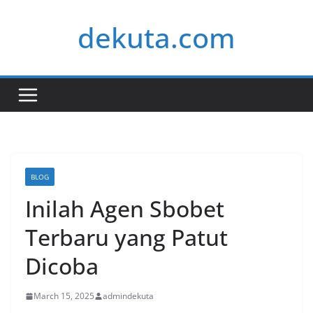
Skip
dekuta.com
to
content
BLOG
Inilah Agen Sbobet
Terbaru yang Patut
Dicoba
March 15, 2025
admindekuta