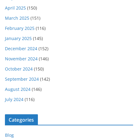
April 2025
(150)
March 2025
(151)
February 2025
(116)
January 2025
(145)
December 2024
(152)
November 2024
(146)
October 2024
(150)
September 2024
(142)
August 2024
(146)
July 2024
(116)
Categories
Blog