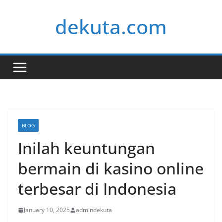
Skip
dekuta.com
to
content
BLOG
Inilah keuntungan
bermain di kasino online
terbesar di Indonesia
January 10, 2025
admindekuta