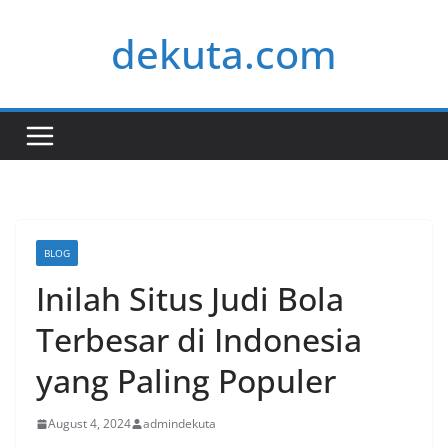
Skip
dekuta.com
to
content
BLOG
Inilah Situs Judi Bola
Terbesar di Indonesia
yang Paling Populer
August 4, 2024
admindekuta