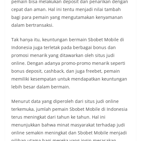
pemain bisa melakukan deposit dan penarikan dengan
cepat dan aman. Hal ini tentu menjadi nilai tambah
bagi para pemain yang mengutamakan kenyamanan
dalam bertransaksi.
Tak hanya itu, keuntungan bermain Sbobet Mobile di
Indonesia juga terletak pada berbagai bonus dan
promosi menarik yang ditawarkan oleh situs judi
online. Dengan adanya promo-promo menarik seperti
bonus deposit, cashback, dan juga freebet, pemain
memiliki kesempatan untuk mendapatkan keuntungan
lebih besar dalam bermain.
Menurut data yang diperoleh dari situs judi online
terkemuka, jumlah pemain Sbobet Mobile di Indonesia
terus meningkat dari tahun ke tahun. Hal ini
menunjukkan bahwa minat masyarakat terhadap judi
online semakin meningkat dan Sbobet Mobile menjadi
pilihan utama bagi mereka yang ingin merasakan