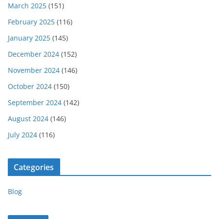
March 2025
(151)
February 2025
(116)
January 2025
(145)
December 2024
(152)
November 2024
(146)
October 2024
(150)
September 2024
(142)
August 2024
(146)
July 2024
(116)
Categories
Blog