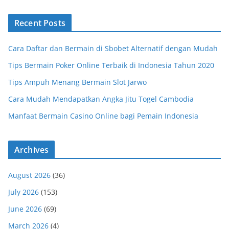
Recent Posts
Cara Daftar dan Bermain di Sbobet Alternatif dengan Mudah
Tips Bermain Poker Online Terbaik di Indonesia Tahun 2020
Tips Ampuh Menang Bermain Slot Jarwo
Cara Mudah Mendapatkan Angka Jitu Togel Cambodia
Manfaat Bermain Casino Online bagi Pemain Indonesia
Archives
August 2026
(36)
July 2026
(153)
June 2026
(69)
March 2026
(4)