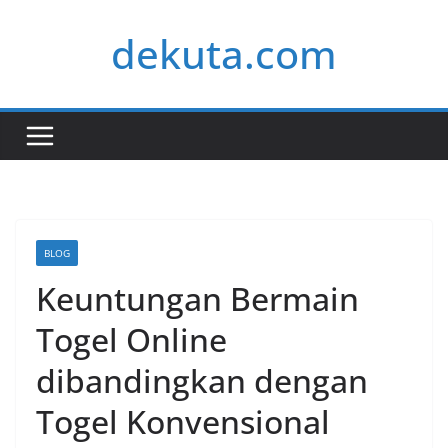
Skip
dekuta.com
to
content
BLOG
Keuntungan Bermain
Togel Online
dibandingkan dengan
Togel Konvensional