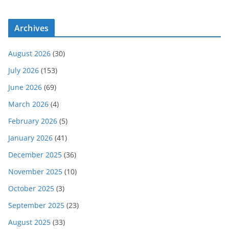
Archives
August 2026
(30)
July 2026
(153)
June 2026
(69)
March 2026
(4)
February 2026
(5)
January 2026
(41)
December 2025
(36)
November 2025
(10)
October 2025
(3)
September 2025
(23)
August 2025
(33)