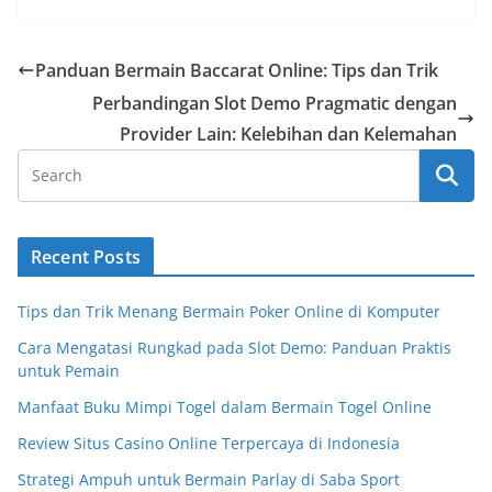
Panduan Bermain Baccarat Online: Tips dan Trik
Perbandingan Slot Demo Pragmatic dengan
Provider Lain: Kelebihan dan Kelemahan
Recent Posts
Tips dan Trik Menang Bermain Poker Online di Komputer
Cara Mengatasi Rungkad pada Slot Demo: Panduan Praktis
untuk Pemain
Manfaat Buku Mimpi Togel dalam Bermain Togel Online
Review Situs Casino Online Terpercaya di Indonesia
Strategi Ampuh untuk Bermain Parlay di Saba Sport