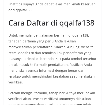
lihat tips supaya Anda dapat lekas menikmati keseruan
dari qqalfa138.
Cara Daftar di qqalfa138
Untuk memulai pengalaman bermain di qqalfa138,
tahapan pertama yang perlu Anda lakukan
menyelesaikan pendaftaran. Silakan kunjungi website
resmi qqalfa138 dan temukan link pendaftaran yang
biasanya terletak di beranda. Klik pada tombol tersebut
untuk masuk ke formulir pendaftaran. Pastikan Anda
menuliskan semua informasi dengan benar dan
lengkap untuk menghindari kesalahan saat melakukan
verifikasi.
Setelah mengisi formulir, tahap berikutnya merupakan
verifikasi akun. Proses verifikasi umumnya dilakukan
dengan menggunakan surel atau telepon yang telah