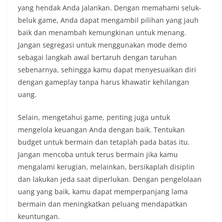
yang hendak Anda jalankan. Dengan memahami seluk-
beluk game, Anda dapat mengambil pilihan yang jauh
baik dan menambah kemungkinan untuk menang.
Jangan segregasi untuk menggunakan mode demo
sebagai langkah awal bertaruh dengan taruhan
sebenarnya, sehingga kamu dapat menyesuaikan diri
dengan gameplay tanpa harus khawatir kehilangan
uang.
Selain, mengetahui game, penting juga untuk
mengelola keuangan Anda dengan baik. Tentukan
budget untuk bermain dan tetaplah pada batas itu.
Jangan mencoba untuk terus bermain jika kamu
mengalami kerugian, melainkan, bersikaplah disiplin
dan lakukan jeda saat diperlukan. Dengan pengelolaan
uang yang baik, kamu dapat memperpanjang lama
bermain dan meningkatkan peluang mendapatkan
keuntungan.