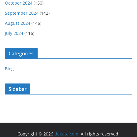
October 2024
(150)
September 2024
(142)
August 2024
(146)
July 2024
(116)
Categories
Blog
Sidebar
Copyright © 2026
dekuta.com
. All rights reserved.