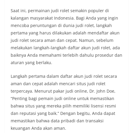
Saat ini, permainan judi rolet semakin populer di
kalangan masyarakat Indonesia. Bagi Anda yang ingin
mencoba peruntungan di dunia judi rolet, langkah
pertama yang harus dilakukan adalah mendaftar akun
judi rolet secara aman dan cepat. Namun, sebelum
melakukan langkah-langkah daftar akun judi rolet, ada
baiknya Anda memahami terlebih dahulu prosedur dan
aturan yang berlaku.
Langkah pertama dalam daftar akun judi rolet secara
aman dan cepat adalah mencari situs judi rolet
terpercaya. Menurut pakar judi online, Dr. John Doe,
“Penting bagi pemain judi online untuk memastikan
bahwa situs yang mereka pilih memiliki lisensi resmi
dan reputasi yang baik.” Dengan begitu, Anda dapat
memastikan bahwa data pribadi dan transaksi
keuangan Anda akan aman.