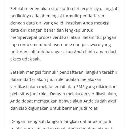
Setelah menemukan situs judi rolet terpercaya, langkah
berikutnya adalah mengisi formulir pendaftaran
dengan data diri yang valid. Pastikan Anda mengisi
data diri dengan benar dan lengkap untuk
mempercepat proses verifikasi akun. Selain itu, jangan
lupa untuk membuat username dan password yang
unik dan sulit ditebak agar akun Anda lebih aman dari
akses tidak sah.
Setelah mengisi formulir pendaftaran, langkah terakhir
dalam daftar akun judi rolet adalah melakukan
verifikasi akun melalui email atau SMS yang dikirimkan
oleh situs judi rolet. Dengan melakukan verifikasi akun,
Anda dapat memastikan bahwa akun Anda sudah aktif
dan siap digunakan untuk bermain judi rolet.
Dengan mengikuti langkah-langkah daftar akun judi
rolet secara aman dan cepat, Anda dapat menikmati