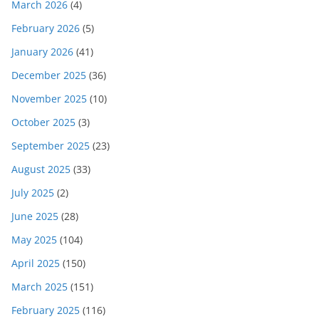
March 2026
(4)
February 2026
(5)
January 2026
(41)
December 2025
(36)
November 2025
(10)
October 2025
(3)
September 2025
(23)
August 2025
(33)
July 2025
(2)
June 2025
(28)
May 2025
(104)
April 2025
(150)
March 2025
(151)
February 2025
(116)