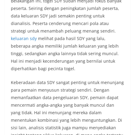
Belakangan ini, togel SDY sudah menjadi fokus banyak
peserta. Seiring dengan peningkatan jumlah peserta,
data keluaran SDY jadi semakin penting untuk
dianalisis. Peserta cenderung mencari pola atau
strategi untuk menambah peluang menang sendiri.
keluaran sdy
melihat pada hasil SDY yang lalu,
beberapa angka memiliki jumlah keluaran yang lebih
tinggi, sedangkan angka lainnya tidak sering muncul.
Hal ini menjadi kecenderungan yang bernilai untuk
diperhatikan bagi pecinta togel.
Keberadaan data SDY sangat penting untuk menunjang
para pemain menyusun strategi sendiri. Dengan
memanfaatkan data pengeluaran SDY, pemain dapat
mencermati angka-angka yang banyak muncul dan
yang tidak. Hal ini menunjang mereka dalam
menentukan kombinasi yang lebih menguntungkan. Di
sisi lain, analisis statistik juga mampu menyediakan