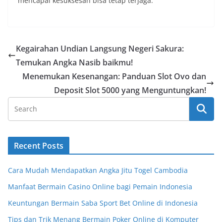
mencapai kesuksesan bisa tetap terjaga.
Kegairahan Undian Langsung Negeri Sakura:
Temukan Angka Nasib baikmu!
Menemukan Kesenangan: Panduan Slot Ovo dan
Deposit Slot 5000 yang Menguntungkan!
Recent Posts
Cara Mudah Mendapatkan Angka Jitu Togel Cambodia
Manfaat Bermain Casino Online bagi Pemain Indonesia
Keuntungan Bermain Saba Sport Bet Online di Indonesia
Tips dan Trik Menang Bermain Poker Online di Komputer