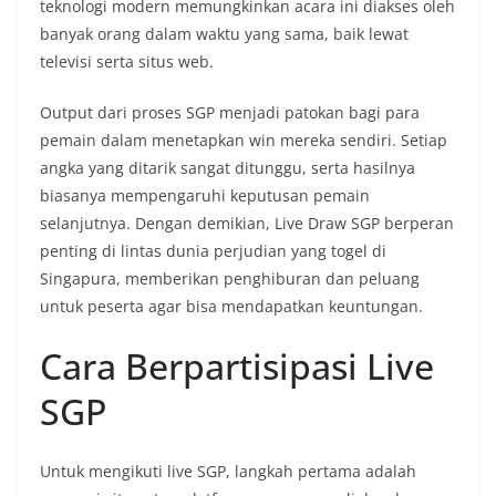
teknologi modern memungkinkan acara ini diakses oleh
banyak orang dalam waktu yang sama, baik lewat
televisi serta situs web.
Output dari proses SGP menjadi patokan bagi para
pemain dalam menetapkan win mereka sendiri. Setiap
angka yang ditarik sangat ditunggu, serta hasilnya
biasanya mempengaruhi keputusan pemain
selanjutnya. Dengan demikian, Live Draw SGP berperan
penting di lintas dunia perjudian yang togel di
Singapura, memberikan penghiburan dan peluang
untuk peserta agar bisa mendapatkan keuntungan.
Cara Berpartisipasi Live
SGP
Untuk mengikuti live SGP, langkah pertama adalah