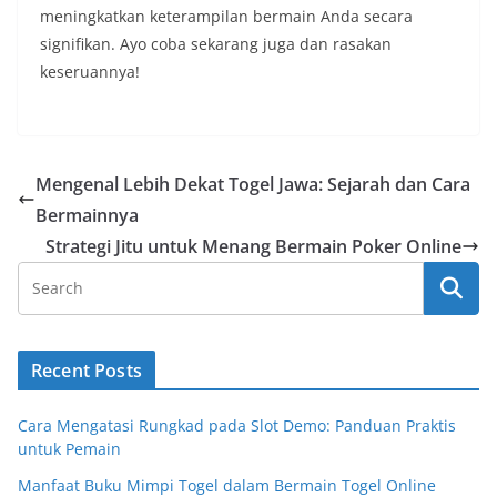
meningkatkan keterampilan bermain Anda secara
signifikan. Ayo coba sekarang juga dan rasakan
keseruannya!
Mengenal Lebih Dekat Togel Jawa: Sejarah dan Cara
Bermainnya
Strategi Jitu untuk Menang Bermain Poker Online
Recent Posts
Cara Mengatasi Rungkad pada Slot Demo: Panduan Praktis
untuk Pemain
Manfaat Buku Mimpi Togel dalam Bermain Togel Online