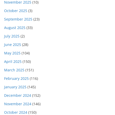
November 2025
(10)
October 2025
(3)
September 2025
(23)
August 2025
(33)
July 2025
(2)
June 2025
(28)
May 2025
(104)
April 2025
(150)
March 2025
(151)
February 2025
(116)
January 2025
(145)
December 2024
(152)
November 2024
(146)
October 2024
(150)