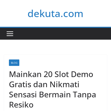
Skip
dekuta.com
to
content
BLOG
Mainkan 20 Slot Demo
Gratis dan Nikmati
Sensasi Bermain Tanpa
Resiko