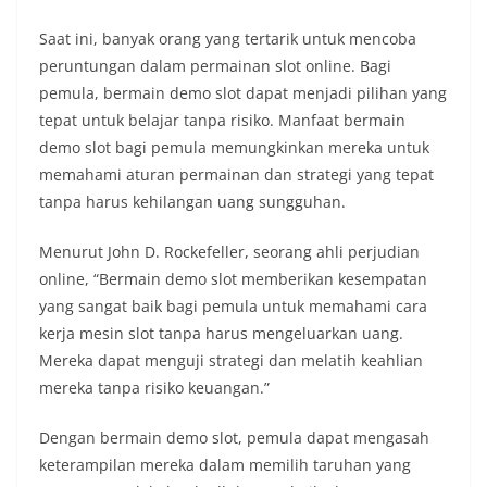
Saat ini, banyak orang yang tertarik untuk mencoba
peruntungan dalam permainan slot online. Bagi
pemula, bermain demo slot dapat menjadi pilihan yang
tepat untuk belajar tanpa risiko. Manfaat bermain
demo slot bagi pemula memungkinkan mereka untuk
memahami aturan permainan dan strategi yang tepat
tanpa harus kehilangan uang sungguhan.
Menurut John D. Rockefeller, seorang ahli perjudian
online, “Bermain demo slot memberikan kesempatan
yang sangat baik bagi pemula untuk memahami cara
kerja mesin slot tanpa harus mengeluarkan uang.
Mereka dapat menguji strategi dan melatih keahlian
mereka tanpa risiko keuangan.”
Dengan bermain demo slot, pemula dapat mengasah
keterampilan mereka dalam memilih taruhan yang