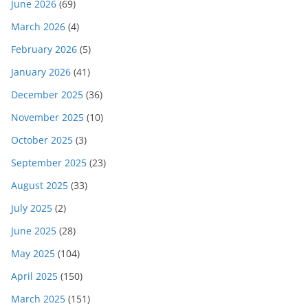
June 2026
(69)
March 2026
(4)
February 2026
(5)
January 2026
(41)
December 2025
(36)
November 2025
(10)
October 2025
(3)
September 2025
(23)
August 2025
(33)
July 2025
(2)
June 2025
(28)
May 2025
(104)
April 2025
(150)
March 2025
(151)