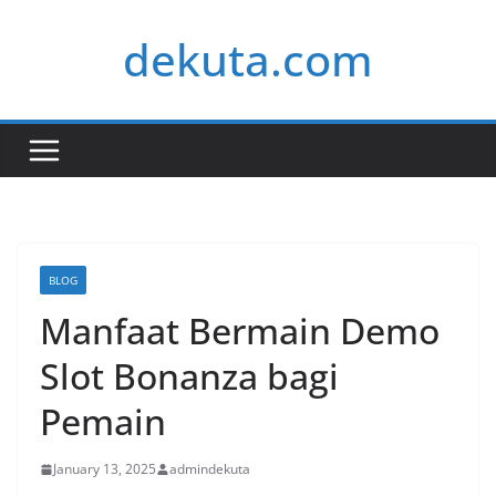
Skip
dekuta.com
to
content
BLOG
Manfaat Bermain Demo
Slot Bonanza bagi
Pemain
January 13, 2025
admindekuta