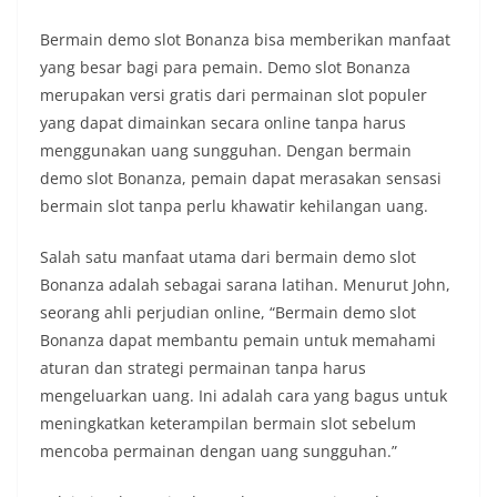
Bermain demo slot Bonanza bisa memberikan manfaat
yang besar bagi para pemain. Demo slot Bonanza
merupakan versi gratis dari permainan slot populer
yang dapat dimainkan secara online tanpa harus
menggunakan uang sungguhan. Dengan bermain
demo slot Bonanza, pemain dapat merasakan sensasi
bermain slot tanpa perlu khawatir kehilangan uang.
Salah satu manfaat utama dari bermain demo slot
Bonanza adalah sebagai sarana latihan. Menurut John,
seorang ahli perjudian online, “Bermain demo slot
Bonanza dapat membantu pemain untuk memahami
aturan dan strategi permainan tanpa harus
mengeluarkan uang. Ini adalah cara yang bagus untuk
meningkatkan keterampilan bermain slot sebelum
mencoba permainan dengan uang sungguhan.”