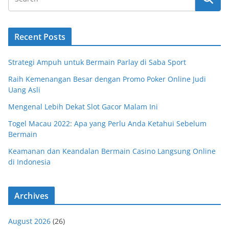
Recent Posts
Strategi Ampuh untuk Bermain Parlay di Saba Sport
Raih Kemenangan Besar dengan Promo Poker Online Judi
Uang Asli
Mengenal Lebih Dekat Slot Gacor Malam Ini
Togel Macau 2022: Apa yang Perlu Anda Ketahui Sebelum
Bermain
Keamanan dan Keandalan Bermain Casino Langsung Online
di Indonesia
Archives
August 2026
(26)