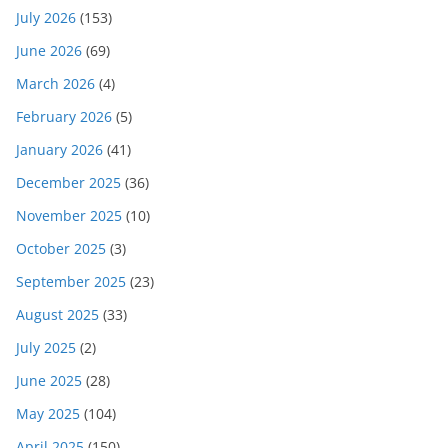
July 2026
(153)
June 2026
(69)
March 2026
(4)
February 2026
(5)
January 2026
(41)
December 2025
(36)
November 2025
(10)
October 2025
(3)
September 2025
(23)
August 2025
(33)
July 2025
(2)
June 2025
(28)
May 2025
(104)
April 2025
(150)