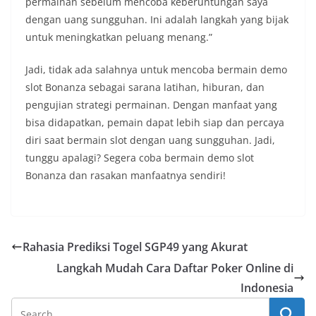
permainan sebelum mencoba keberuntungan saya
dengan uang sungguhan. Ini adalah langkah yang bijak
untuk meningkatkan peluang menang.”
Jadi, tidak ada salahnya untuk mencoba bermain demo
slot Bonanza sebagai sarana latihan, hiburan, dan
pengujian strategi permainan. Dengan manfaat yang
bisa didapatkan, pemain dapat lebih siap dan percaya
diri saat bermain slot dengan uang sungguhan. Jadi,
tunggu apalagi? Segera coba bermain demo slot
Bonanza dan rasakan manfaatnya sendiri!
Rahasia Prediksi Togel SGP49 yang Akurat
Langkah Mudah Cara Daftar Poker Online di
Indonesia