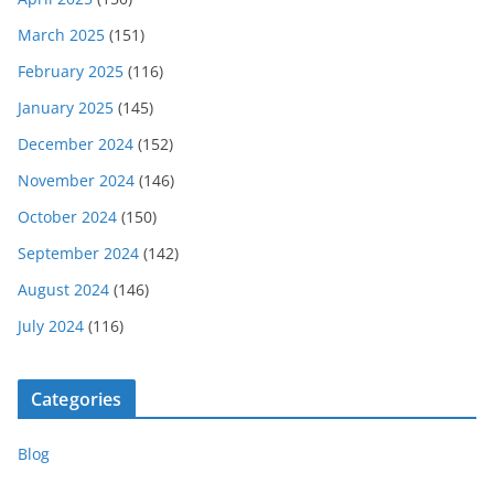
March 2025
(151)
February 2025
(116)
January 2025
(145)
December 2024
(152)
November 2024
(146)
October 2024
(150)
September 2024
(142)
August 2024
(146)
July 2024
(116)
Categories
Blog