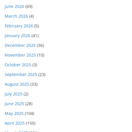
June 2026
(69)
March 2026
(4)
February 2026
(5)
January 2026
(41)
December 2025
(36)
November 2025
(10)
October 2025
(3)
September 2025
(23)
August 2025
(33)
July 2025
(2)
June 2025
(28)
May 2025
(104)
April 2025
(150)