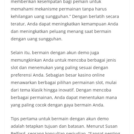
memberikan kesempatan bagi pemain untuk
memahami mekanisme permainan tanpa harus
kehilangan uang sungguhan.” Dengan berlatih secara
teratur, Anda dapat meningkatkan kemampuan Anda
dan meningkatkan peluang menang saat bermain
dengan uang sungguhan.
Selain itu, bermain dengan akun demo juga
memungkinkan Anda untuk mencoba berbagai jenis
slot dan menemukan yang paling sesuai dengan
preferensi Anda. Sebagian besar kasino online
menawarkan berbagai pilihan permainan slot, mulai
dari tema klasik hingga inovatif. Dengan mencoba
berbagai permainan, Anda dapat menentukan mana
yang paling cocok dengan gaya bermain Anda.
Tips pertama untuk bermain dengan akun demo
adalah tetapkan tujuan dan batasan. Menurut Susan
Belford, seorang konsultan perjudian, “Sangat penting