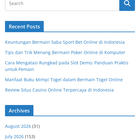
Recent Posts
Keuntungan Bermain Saba Sport Bet Online di Indonesia
Tips dan Trik Menang Bermain Poker Online di Komputer
Cara Mengatasi Rungkad pada Slot Demo: Panduan Praktis
untuk Pemain
Manfaat Buku Mimpi Togel dalam Bermain Togel Online
Review Situs Casino Online Terpercaya di Indonesia
Archives
August 2026
(31)
July 2026
(153)