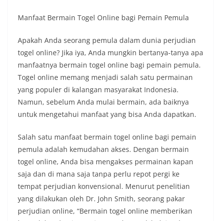
Manfaat Bermain Togel Online bagi Pemain Pemula
Apakah Anda seorang pemula dalam dunia perjudian
togel online? Jika iya, Anda mungkin bertanya-tanya apa
manfaatnya bermain togel online bagi pemain pemula.
Togel online memang menjadi salah satu permainan
yang populer di kalangan masyarakat Indonesia.
Namun, sebelum Anda mulai bermain, ada baiknya
untuk mengetahui manfaat yang bisa Anda dapatkan.
Salah satu manfaat bermain togel online bagi pemain
pemula adalah kemudahan akses. Dengan bermain
togel online, Anda bisa mengakses permainan kapan
saja dan di mana saja tanpa perlu repot pergi ke
tempat perjudian konvensional. Menurut penelitian
yang dilakukan oleh Dr. John Smith, seorang pakar
perjudian online, “Bermain togel online memberikan