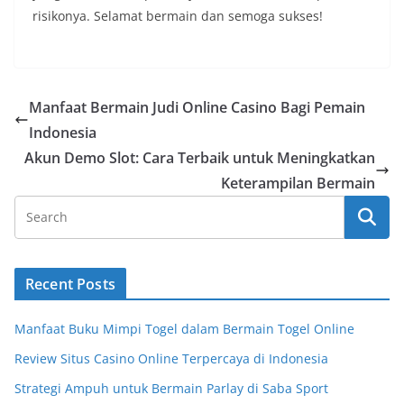
risikonya. Selamat bermain dan semoga sukses!
Manfaat Bermain Judi Online Casino Bagi Pemain
Indonesia
Akun Demo Slot: Cara Terbaik untuk Meningkatkan
Keterampilan Bermain
Recent Posts
Manfaat Buku Mimpi Togel dalam Bermain Togel Online
Review Situs Casino Online Terpercaya di Indonesia
Strategi Ampuh untuk Bermain Parlay di Saba Sport