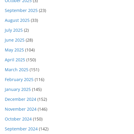
October 2025
(3)
September 2025
(23)
August 2025
(33)
July 2025
(2)
June 2025
(28)
May 2025
(104)
April 2025
(150)
March 2025
(151)
February 2025
(116)
January 2025
(145)
December 2024
(152)
November 2024
(146)
October 2024
(150)
September 2024
(142)