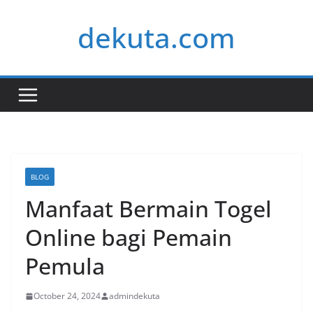
Skip
dekuta.com
to
content
BLOG
Manfaat Bermain Togel
Online bagi Pemain
Pemula
October 24, 2024
admindekuta