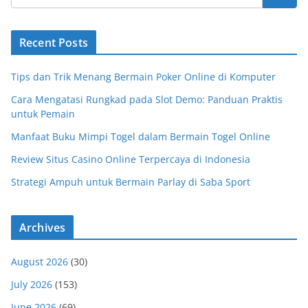
Recent Posts
Tips dan Trik Menang Bermain Poker Online di Komputer
Cara Mengatasi Rungkad pada Slot Demo: Panduan Praktis
untuk Pemain
Manfaat Buku Mimpi Togel dalam Bermain Togel Online
Review Situs Casino Online Terpercaya di Indonesia
Strategi Ampuh untuk Bermain Parlay di Saba Sport
Archives
August 2026
(30)
July 2026
(153)
June 2026
(69)