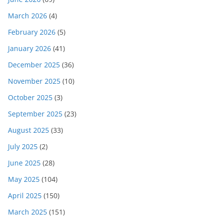
March 2026
(4)
February 2026
(5)
January 2026
(41)
December 2025
(36)
November 2025
(10)
October 2025
(3)
September 2025
(23)
August 2025
(33)
July 2025
(2)
June 2025
(28)
May 2025
(104)
April 2025
(150)
March 2025
(151)